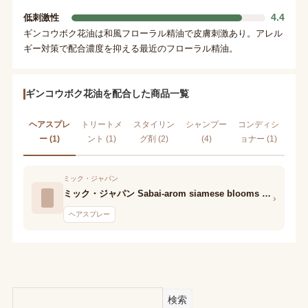
4.4
低刺激性
ギンコウボク花油は和風フローラル精油で皮膚刺激あり。アレル
ギー対策で配合濃度を抑える最近のフローラル精油。
ギンコウボク花油を配合した商品一覧
ヘアスプレ
トリートメ
スタイリン
シャンプー
コンディシ
ー (1)
ント (1)
グ剤 (2)
(4)
ョナー (1)
ミック・ジャパン
ミック・ジャパン Sabai-arom siamese blooms body & hair mist
›
ヘアスプレー
検索