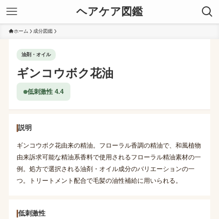
ヘアケア図鑑
ホーム
成分図鑑
油剤・オイル
ギンコウボク花油
低刺激性 4.4
説明
ギンコウボク花由来の精油。フローラル香調の精油で、和風植物
由来訴求可能な精油系香料で使用されるフローラル精油素材の一
例。処方で選択される油剤・オイル成分のバリエーションの一
つ。トリートメント配合で毛髪の油性補給に用いられる。
低刺激性