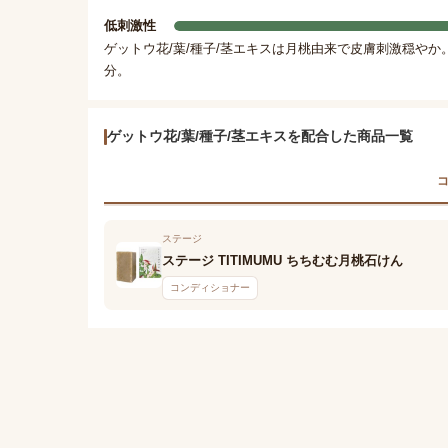
低刺激性
ゲットウ花/葉/種子/茎エキスは月桃由来で皮膚刺激穏や
分。
ゲットウ花/葉/種子/茎エキスを配合した商品一覧
コ
ステージ
ステージ TITIMUMU ちちむむ月桃石けん
コンディショナー