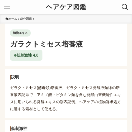
ヘアケア図鑑
ホーム
成分図鑑
植物エキス
ガラクトミセス培養液
低刺激性 4.8
説明
ガラクトミセス(酵母類)培養液。ガラクトミセス発酵液類縁の培
養液表記系で、アミノ酸・ビタミン類を含む発酵由来機能性エキ
スに用いられる発酵エキスの別表記例。ヘアケアの植物訴求処方
に適する素材として使える。
低刺激性