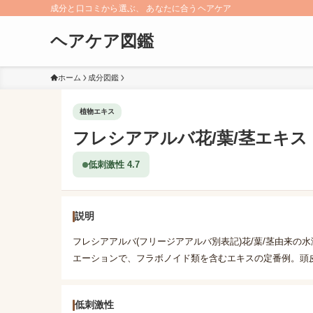
成分と口コミから選ぶ、 あなたに合うヘアケア
ヘアケア図鑑
ホーム
成分図鑑
植物エキス
フレシアアルバ花/葉/茎エキス
低刺激性 4.7
説明
フレシアアルバ(フリージアアルバ別表記)花/葉/茎由来の
エーションで、フラボノイド類を含むエキスの定番例。頭
低刺激性