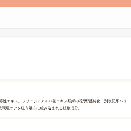
水溶性エキス。フリージアアルバ花エキス類縁の花/葉/茎特化・別表記系バリ
皮環境ケアを狙う処方に組み込まれる植物成分。