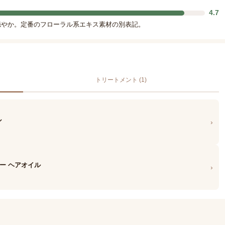
4.7
穏やか。定番のフローラル系エキス素材の別表記。
トリートメント (1)
ル
›
ニー ヘアオイル
›