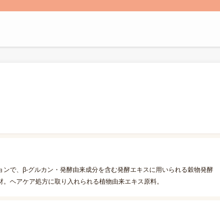
ョンで、β-グルカン・発酵由来成分を含む発酵エキスに用いられる穀物発酵
材。ヘアケア処方に取り入れられる植物由来エキス原料。