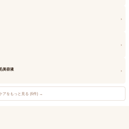
›
›
育毛美容液
›
アをもっと見る (6件) →