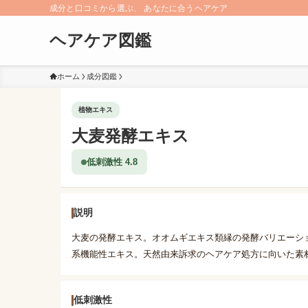
成分と口コミから選ぶ、 あなたに合うヘアケア
ヘアケア図鑑
ホーム
成分図鑑
植物エキス
大麦発酵エキス
低刺激性 4.8
説明
大麦の発酵エキス。オオムギエキス類縁の発酵バリエーシ
系機能性エキス。天然由来訴求のヘアケア処方に向いた素
低刺激性