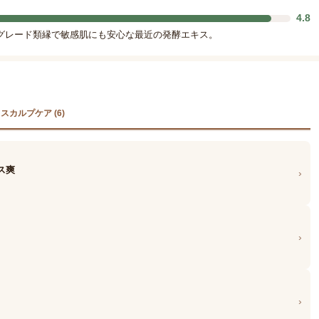
4.8
グレード類縁で敏感肌にも安心な最近の発酵エキス。
スカルプケア (6)
ンス爽
›
›
›