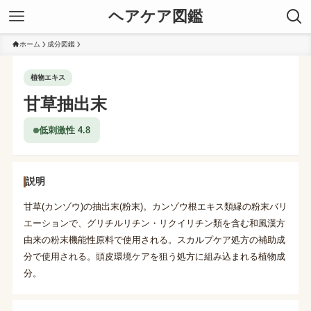
ヘアケア図鑑
ホーム
成分図鑑
植物エキス
甘草抽出末
低刺激性 4.8
説明
甘草(カンゾウ)の抽出末(粉末)。カンゾウ根エキス類縁の粉末バリ
エーションで、グリチルリチン・リクイリチン類を含む和風漢方
由来の粉末機能性原料で使用される。スカルプケア処方の補助成
分で使用される。頭皮環境ケアを狙う処方に組み込まれる植物成
分。