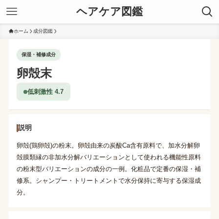
ヘアケア図鑑
ホーム
成分図鑑
保湿・補修成分
卵殻末
低刺激性 4.7
説明
卵殻(鶏卵殻)の粉末。卵殻由来の炭酸Ca含有原料で、加水分解卵
殻膜類縁の非加水分解バリエーションとして使われる機能性原料
の粉末型バリエーションの成分の一例。化粧品で定番の保湿・補
修系。シャンプー・トリートメントで水分保持に寄与する保湿成
分。