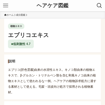
ヘアケア図鑑
ホーム
成分図鑑
植物エキス
エブリコエキス
低刺激性 4.7
説明
エブリコ(肝色雲霧)由来の水溶性エキス。キノコ類由来の植物エ
キスで、β-グルカン・トリテルペン類を含む和風キノコ由来の植
物エキスとして使われるな一例。ヘアケアの植物訴求処方に適す
る素材として使える。毛髪・頭皮向け処方で採用される植物素
材。