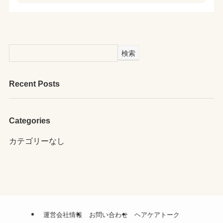
検索
Recent Posts
Categories
カテゴリーなし
運営会社情報
お問い合わせ
ヘアケアトーク