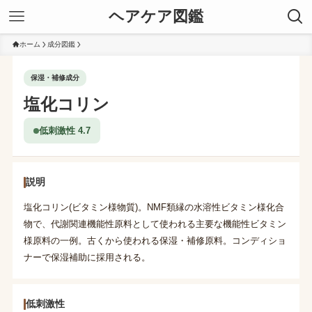
ヘアケア図鑑
ホーム
成分図鑑
保湿・補修成分
塩化コリン
低刺激性 4.7
説明
塩化コリン(ビタミン様物質)。NMF類縁の水溶性ビタミン様化合
物で、代謝関連機能性原料として使われる主要な機能性ビタミン
様原料の一例。古くから使われる保湿・補修原料。コンディショ
ナーで保湿補助に採用される。
低刺激性