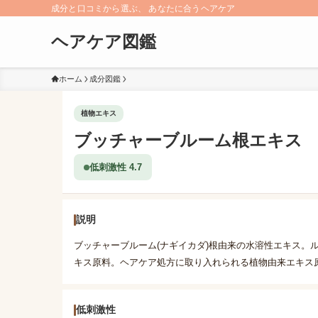
成分と口コミから選ぶ、 あなたに合うヘアケア
ヘアケア図鑑
ホーム
成分図鑑
植物エキス
ブッチャーブルーム根エキス
低刺激性 4.7
説明
ブッチャーブルーム(ナギイカダ)根由来の水溶性エキス。
キス原料。ヘアケア処方に取り入れられる植物由来エキス
低刺激性