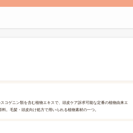
ルスコゲニン類を含む植物エキスで、頭皮ケア訴求可能な定番の植物由来エ
原料。毛髪・頭皮向け処方で用いられる植物素材の一つ。