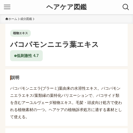
ヘアケア図鑑
ホーム
成分図鑑
植物エキス
バコパモンニエラ葉エキス
低刺激性 4.7
説明
バコパモンニエラ(ブラーミ)葉由来の水溶性エキス。バコパモン
ニエラエキス/葉類縁の葉特化バリエーションで、バコサイド類
を含むアーユルヴェーダ植物エキス。毛髪・頭皮向け処方で使わ
れる植物素材の一つ。ヘアケアの植物訴求処方に適する素材とし
て使える。