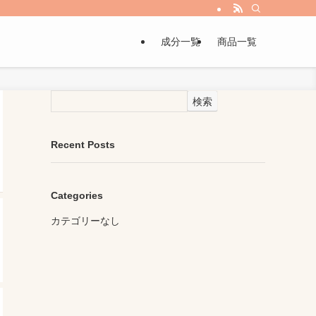
成分一覧
商品一覧
検索
Recent Posts
Categories
カテゴリーなし