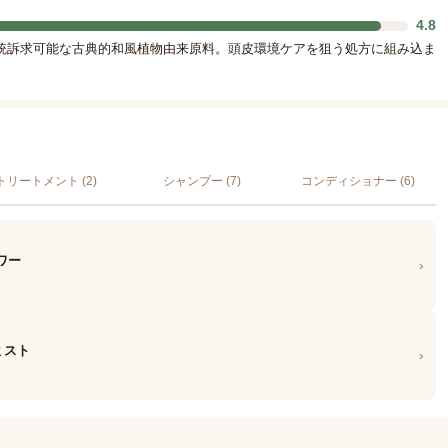
4.8
統訴求可能な古典的和風植物由来原料。頭皮環境ケアを狙う処方に組み込ま
トリートメント (2)
シャンプー (7)
コンディショナー (6)
ワー
›
プミスト
›