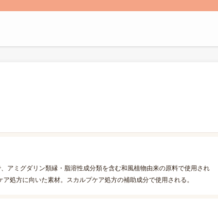
で、アミグダリン類縁・脂溶性成分類を含む和風植物由来の原料で使用され
ケア処方に向いた素材。スカルプケア処方の補助成分で使用される。