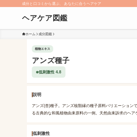
成分と口コミから選ぶ、 あなたに合うヘアケア
ヘアケア図鑑
ホーム
成分図鑑
植物エキス
アンズ種子
低刺激性 4.8
説明
アンズ(杏)種子。アンズ核類縁の種子原料バリエーション
る古典的な和風植物由来原料の一例。天然由来訴求のヘア
低刺激性