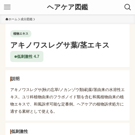
ヘアケア図鑑
ホーム
成分図鑑
植物エキス
アキノワスレグサ葉/茎エキス
低刺激性 4.7
説明
アキノワスレグサ(秋の忘草/ノカンゾウ類縁)葉/茎由来の水溶性エ
キス。ユリ科植物由来のフラボノイド類を含む和風植物由来の植
物エキスで、和風訴求可能な定番例。ヘアケアの植物訴求処方に
適する素材として使える。
低刺激性