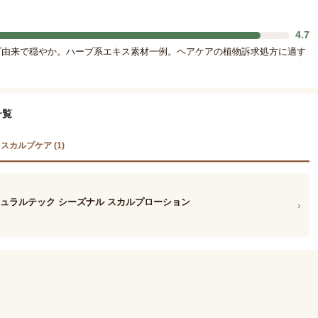
4.7
プ由来で穏やか。ハーブ系エキス素材一例。ヘアケアの植物訴求処方に適す
一覧
スカルプケア (1)
 ナチュラルテック シーズナル スカルプローション
›