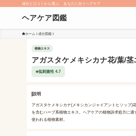
成分と口コミから選ぶ、 あなたに合うヘアケア
ヘアケア図鑑
ホーム
成分図鑑
植物エキス
アガスタケメキシカナ花/葉/茎
低刺激性 4.7
説明
アガスタケメキシカナ(メキシカンジャイアントヒソップ)
を含むハーブ系植物エキス。ヘアケアの植物訴求処方に適
使われる植物素材。