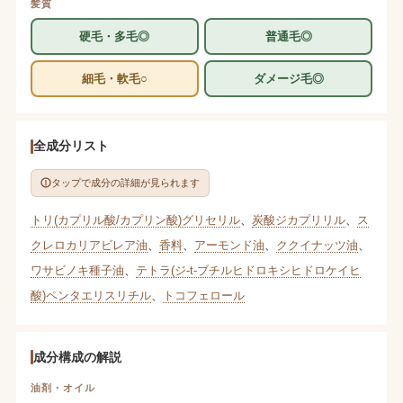
髪質
硬毛・多毛◎
普通毛◎
細毛・軟毛○
ダメージ毛◎
全成分リスト
タップで成分の詳細が見られます
トリ(カプリル酸/カプリン酸)グリセリル
、
炭酸ジカプリリル
、
ス
クレロカリアビレア油
、
香料
、
アーモンド油
、
ククイナッツ油
、
ワサビノキ種子油
、
テトラ(ジ-t-ブチルヒドロキシヒドロケイヒ
酸)ペンタエリスリチル
、
トコフェロール
成分構成の解説
油剤・オイル