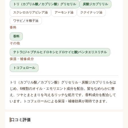
トリ（カプリル酸／カプリン酸）グリセリル
炭酸ジカプリリル
スクレロカリアビレア油
アーモンド油
ククイナッツ油
ワサビノキ種子油
香料
香料
その他
テトラ(ジ-t-ブチルヒドロキシヒドロケイヒ酸)ペンタエリスリチル
保湿・補修成分
トコフェロール
トリ（カプリル酸／カプリン酸）グリセリル・炭酸ジカプリリルをは
じめ、6種類のオイル・エモリエント成分を配合。髪をなめらかに整
え、ツヤとまとまりを与えるリッチな処方です。香料成分を配合して
います。トコフェロールによる保湿・補修効果が期待できます。
口コミ評価