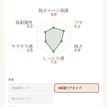
熱ダメージ保護
4.8
低刺激性
ツヤ
5.0
6.2
サラサラ感
軽さ
4.8
4.8
しっとり感
7.8
用途
熱保護タイプ
保湿ケアタイプ
軽やかタイプ