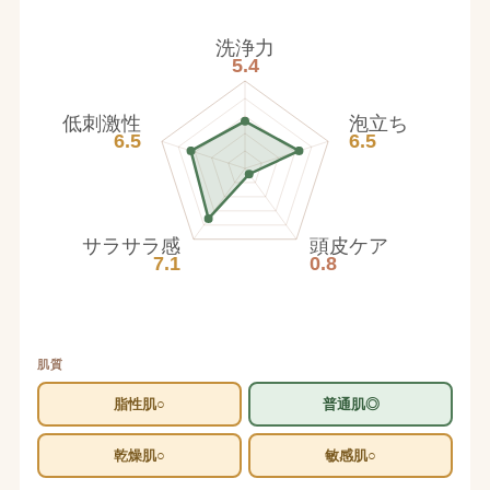
洗浄力
5.4
低刺激性
泡立ち
6.5
6.5
サラサラ感
頭皮ケア
7.1
0.8
肌質
脂性肌○
普通肌◎
乾燥肌○
敏感肌○