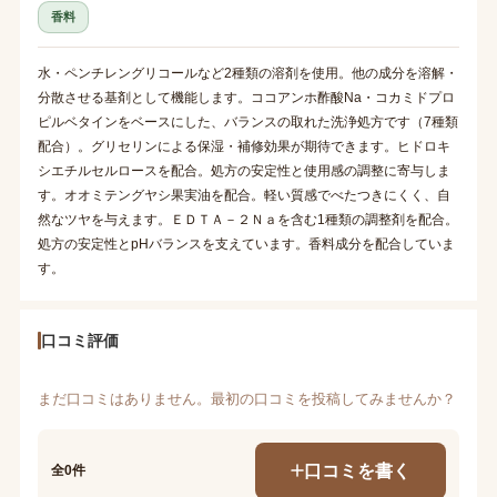
香料
水・ペンチレングリコールなど2種類の溶剤を使用。他の成分を溶解・
分散させる基剤として機能します。ココアンホ酢酸Na・コカミドプロ
ピルベタインをベースにした、バランスの取れた洗浄処方です（7種類
配合）。グリセリンによる保湿・補修効果が期待できます。ヒドロキ
シエチルセルロースを配合。処方の安定性と使用感の調整に寄与しま
す。オオミテングヤシ果実油を配合。軽い質感でべたつきにくく、自
然なツヤを与えます。ＥＤＴＡ－２Ｎａを含む1種類の調整剤を配合。
処方の安定性とpHバランスを支えています。香料成分を配合していま
す。
口コミ評価
まだ口コミはありません。最初の口コミを投稿してみませんか？
口コミを書く
全0件