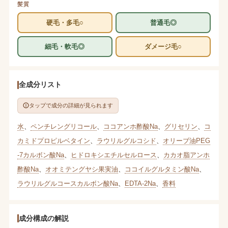
髪質
硬毛・多毛○
普通毛◎
細毛・軟毛◎
ダメージ毛○
全成分リスト
タップで成分の詳細が見られます
水
、
ペンチレングリコール
、
ココアンホ酢酸Na
、
グリセリン
、
コ
カミドプロピルベタイン
、
ラウリルグルコシド
、
オリーブ油PEG
-7カルボン酸Na
、
ヒドロキシエチルセルロース
、
カカオ脂アンホ
酢酸Na
、
オオミテングヤシ果実油
、
ココイルグルタミン酸Na
、
ラウリルグルコースカルボン酸Na
、
EDTA-2Na
、
香料
成分構成の解説