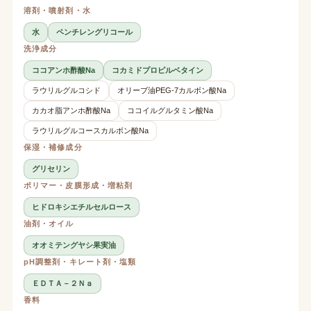
溶剤・噴射剤・水
水
ペンチレングリコール
洗浄成分
ココアンホ酢酸Na
コカミドプロピルベタイン
ラウリルグルコシド
オリーブ油PEG-7カルボン酸Na
カカオ脂アンホ酢酸Na
ココイルグルタミン酸Na
ラウリルグルコースカルボン酸Na
保湿・補修成分
グリセリン
ポリマー・皮膜形成・増粘剤
ヒドロキシエチルセルロース
油剤・オイル
オオミテングヤシ果実油
pH調整剤・キレート剤・塩類
ＥＤＴＡ－２Ｎａ
香料