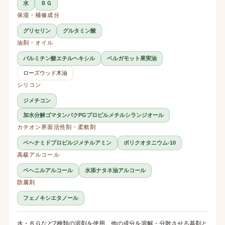
水
ＢＧ
保湿・補修成分
グリセリン
グルタミン酸
油剤・オイル
パルミチン酸エチルヘキシル
ベルガモット果実油
ローズウッド木油
シリコン
ジメチコン
加水分解ゴマタンパクPGプロピルメチルシランジオール
カチオン界面活性剤・柔軟剤
ベヘナミドプロピルジメチルアミン
ポリクオタニウム-10
高級アルコール
ベヘニルアルコール
水添ナタネ油アルコール
防腐剤
フェノキシエタノール
水・ＢＧなど2種類の溶剤を使用。他の成分を溶解・分散させる基剤と