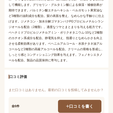
して機能します。グリセリン・グルタミン酸による保湿・補修効果が
期待できます。パルミチン酸エチルヘキシル・ベルガモット果実油な
ど3種類の油剤成分を配合。髪の表面を整え、なめらかな手触りに仕上
げます。ジメチコン・加水分解ゴマタンパクPGプロピルメチルシラン
ジオールを配合（2種類）。適度なツヤとまとまりを与える処方です。
ベヘナミドプロピルジメチルアミン・ポリクオタニウム-10など2種類
のカチオン系成分を配合。静電気を抑え、指通りとなめらかさを向上
させる柔軟効果があります。ベヘニルアルコール・水添ナタネ油アル
コールなど2種類の高級アルコールを配合。クリームの骨格を形成し、
しっとり感とコンディショニング効果を与えます。フェノキシエタノ
ールを配合。製品の品質保持に寄与します。
口コミ評価
まだ口コミはありません。最初の口コミを投稿してみませんか？
口コミを書く
全0件