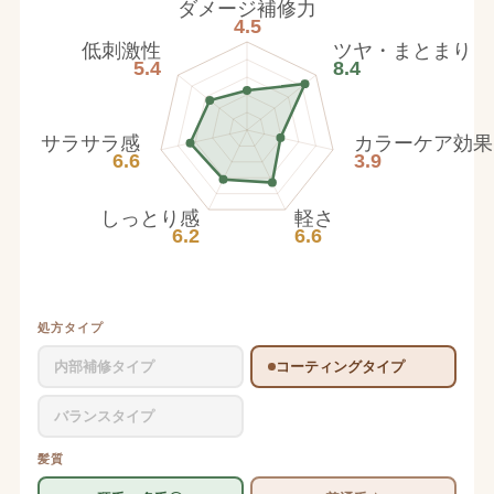
ダメージ補修力
4.5
低刺激性
ツヤ・まとまり
5.4
8.4
サラサラ感
カラーケア効果
6.6
3.9
しっとり感
軽さ
6.2
6.6
処方タイプ
内部補修タイプ
コーティングタイプ
バランスタイプ
髪質