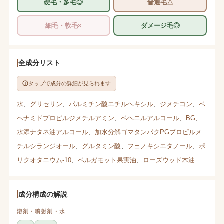
硬毛・多毛◎
普通毛△
細毛・軟毛×
ダメージ毛◎
全成分リスト
タップで成分の詳細が見られます
水
、
グリセリン
、
パルミチン酸エチルヘキシル
、
ジメチコン
、
ベ
ヘナミドプロピルジメチルアミン
、
ベヘニルアルコール
、
BG
、
水添ナタネ油アルコール
、
加水分解ゴマタンパクPGプロピルメ
チルシランジオール
、
グルタミン酸
、
フェノキシエタノール
、
ポ
リクオタニウム-10
、
ベルガモット果実油
、
ローズウッド木油
成分構成の解説
溶剤・噴射剤・水