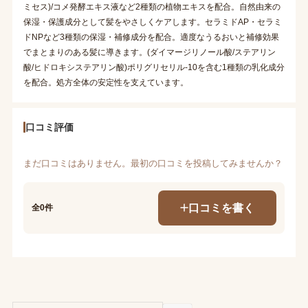
ミセス)/コメ発酵エキス液など2種類の植物エキスを配合。自然由来の
保湿・保護成分として髪をやさしくケアします。セラミドAP・セラミ
ドNPなど3種類の保湿・補修成分を配合。適度なうるおいと補修効果
でまとまりのある髪に導きます。(ダイマージリノール酸/ステアリン
酸/ヒドロキシステアリン酸)ポリグリセリル-10を含む1種類の乳化成分
を配合。処方全体の安定性を支えています。
口コミ評価
まだ口コミはありません。最初の口コミを投稿してみませんか？
口コミを書く
全0件