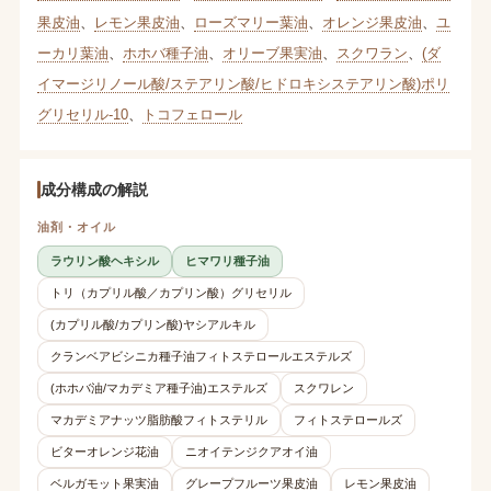
果皮油
、
レモン果皮油
、
ローズマリー葉油
、
オレンジ果皮油
、
ユ
ーカリ葉油
、
ホホバ種子油
、
オリーブ果実油
、
スクワラン
、
(ダ
イマージリノール酸/ステアリン酸/ヒドロキシステアリン酸)ポリ
グリセリル-10
、
トコフェロール
成分構成の解説
油剤・オイル
ラウリン酸ヘキシル
ヒマワリ種子油
トリ（カプリル酸／カプリン酸）グリセリル
(カプリル酸/カプリン酸)ヤシアルキル
クランベアビシニカ種子油フィトステロールエステルズ
(ホホバ油/マカデミア種子油)エステルズ
スクワレン
マカデミアナッツ脂肪酸フィトステリル
フィトステロールズ
ビターオレンジ花油
ニオイテンジクアオイ油
ベルガモット果実油
グレープフルーツ果皮油
レモン果皮油