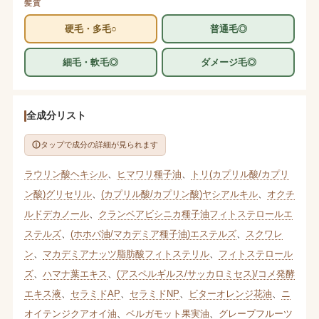
髪質
硬毛・多毛○
普通毛◎
細毛・軟毛◎
ダメージ毛◎
全成分リスト
タップで成分の詳細が見られます
ラウリン酸ヘキシル
、
ヒマワリ種子油
、
トリ(カプリル酸/カプリ
ン酸)グリセリル
、
(カプリル酸/カプリン酸)ヤシアルキル
、
オクチ
ルドデカノール
、
クランベアビシニカ種子油フィトステロールエ
ステルズ
、
(ホホバ油/マカデミア種子油)エステルズ
、
スクワレ
ン
、
マカデミアナッツ脂肪酸フィトステリル
、
フィトステロール
ズ
、
ハマナ葉エキス
、
(アスペルギルス/サッカロミセス)/コメ発酵
エキス液
、
セラミドAP
、
セラミドNP
、
ビターオレンジ花油
、
ニ
オイテンジクアオイ油
、
ベルガモット果実油
、
グレープフルーツ