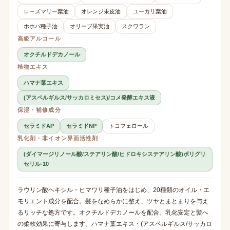
ローズマリー葉油
オレンジ果皮油
ユーカリ葉油
ホホバ種子油
オリーブ果実油
スクワラン
高級アルコール
オクチルドデカノール
植物エキス
ハマナ葉エキス
(アスペルギルス/サッカロミセス)/コメ発酵エキス液
保湿・補修成分
セラミドAP
セラミドNP
トコフェロール
乳化剤・非イオン界面活性剤
(ダイマージリノール酸/ステアリン酸/ヒドロキシステアリン酸)ポリグリ
セリル-10
ラウリン酸ヘキシル・ヒマワリ種子油をはじめ、20種類のオイル・エ
モリエント成分を配合。髪をなめらかに整え、ツヤとまとまりを与え
るリッチな処方です。オクチルドデカノールを配合。乳化安定と髪へ
の柔軟効果に寄与します。ハマナ葉エキス・(アスペルギルス/サッカロ