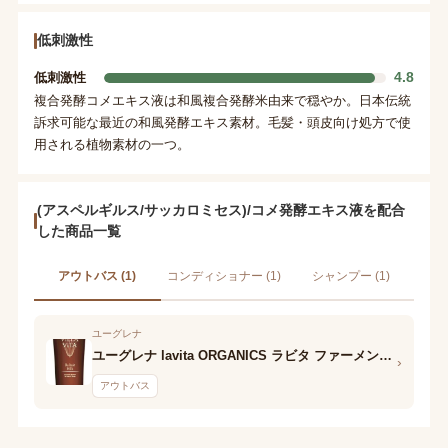
低刺激性
4.8
低刺激性
複合発酵コメエキス液は和風複合発酵米由来で穏やか。日本伝統
訴求可能な最近の和風発酵エキス素材。毛髪・頭皮向け処方で使
用される植物素材の一つ。
(アスペルギルス/サッカロミセス)/コメ発酵エキス液を配合
した商品一覧
アウトバス (1)
コンディショナー (1)
シャンプー (1)
ユーグレナ
ユーグレナ lavita ORGANICS ラビタ ファーメント ヘアオイル
›
アウトバス