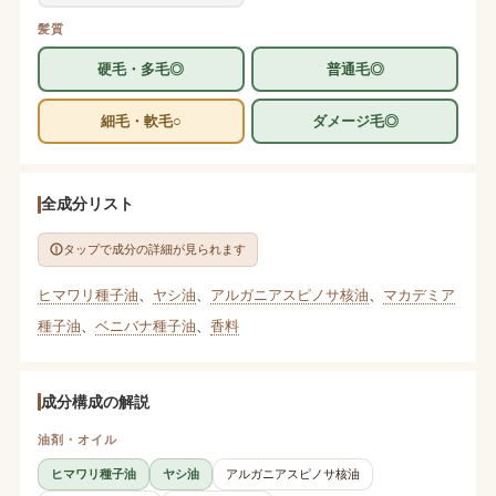
髪質
硬毛・多毛◎
普通毛◎
細毛・軟毛○
ダメージ毛◎
全成分リスト
タップで成分の詳細が見られます
ヒマワリ種子油
、
ヤシ油
、
アルガニアスピノサ核油
、
マカデミア
種子油
、
ベニバナ種子油
、
香料
成分構成の解説
油剤・オイル
ヒマワリ種子油
ヤシ油
アルガニアスピノサ核油