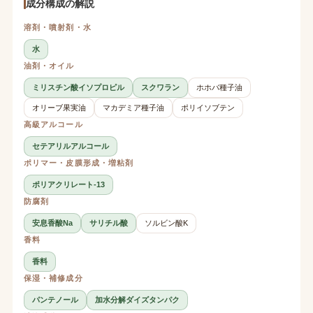
成分構成の解説
溶剤・噴射剤・水
水
油剤・オイル
ミリスチン酸イソプロピル
スクワラン
ホホバ種子油
オリーブ果実油
マカデミア種子油
ポリイソブテン
高級アルコール
セテアリルアルコール
ポリマー・皮膜形成・増粘剤
ポリアクリレート-13
防腐剤
安息香酸Na
サリチル酸
ソルビン酸K
香料
香料
保湿・補修成分
パンテノール
加水分解ダイズタンパク