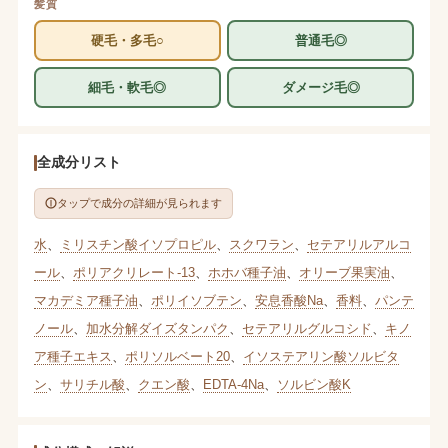
髪質
硬毛・多毛○
普通毛◎
細毛・軟毛◎
ダメージ毛◎
全成分リスト
タップで成分の詳細が見られます
水
、
ミリスチン酸イソプロピル
、
スクワラン
、
セテアリルアルコ
ール
、
ポリアクリレート-13
、
ホホバ種子油
、
オリーブ果実油
、
マカデミア種子油
、
ポリイソブテン
、
安息香酸Na
、
香料
、
パンテ
ノール
、
加水分解ダイズタンパク
、
セテアリルグルコシド
、
キノ
ア種子エキス
、
ポリソルベート20
、
イソステアリン酸ソルビタ
ン
、
サリチル酸
、
クエン酸
、
EDTA-4Na
、
ソルビン酸K