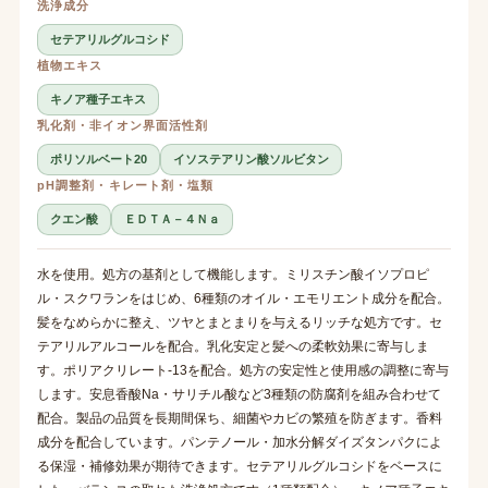
洗浄成分
セテアリルグルコシド
植物エキス
キノア種子エキス
乳化剤・非イオン界面活性剤
ポリソルベート20
イソステアリン酸ソルビタン
pH調整剤・キレート剤・塩類
クエン酸
ＥＤＴＡ－４Ｎａ
水を使用。処方の基剤として機能します。ミリスチン酸イソプロピ
ル・スクワランをはじめ、6種類のオイル・エモリエント成分を配合。
髪をなめらかに整え、ツヤとまとまりを与えるリッチな処方です。セ
テアリルアルコールを配合。乳化安定と髪への柔軟効果に寄与しま
す。ポリアクリレート-13を配合。処方の安定性と使用感の調整に寄与
します。安息香酸Na・サリチル酸など3種類の防腐剤を組み合わせて
配合。製品の品質を長期間保ち、細菌やカビの繁殖を防ぎます。香料
成分を配合しています。パンテノール・加水分解ダイズタンパクによ
る保湿・補修効果が期待できます。セテアリルグルコシドをベースに