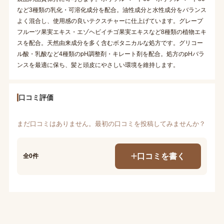
など3種類の乳化・可溶化成分を配合。油性成分と水性成分をバランス
よく混合し、使用感の良いテクスチャーに仕上げています。グレープ
フルーツ果実エキス・エゾヘビイチゴ果実エキスなど8種類の植物エキ
スを配合。天然由来成分を多く含むボタニカルな処方です。グリコー
ル酸・乳酸など4種類のpH調整剤・キレート剤を配合。処方のpHバラ
ンスを最適に保ち、髪と頭皮にやさしい環境を維持します。
口コミ評価
まだ口コミはありません。最初の口コミを投稿してみませんか？
口コミを書く
全0件