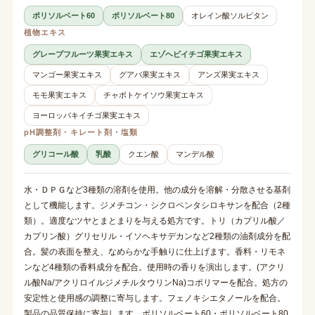
ポリソルベート60
ポリソルベート80
オレイン酸ソルビタン
植物エキス
グレープフルーツ果実エキス
エゾヘビイチゴ果実エキス
マンゴー果実エキス
グアバ果実エキス
アンズ果実エキス
モモ果実エキス
チャボトケイソウ果実エキス
ヨーロッパキイチゴ果実エキス
pH調整剤・キレート剤・塩類
グリコール酸
乳酸
クエン酸
マンデル酸
水・ＤＰＧなど3種類の溶剤を使用。他の成分を溶解・分散させる基剤
として機能します。ジメチコン・シクロペンタシロキサンを配合（2種
類）。適度なツヤとまとまりを与える処方です。トリ（カプリル酸／
カプリン酸）グリセリル・イソヘキサデカンなど2種類の油剤成分を配
合。髪の表面を整え、なめらかな手触りに仕上げます。香料・リモネ
ンなど4種類の香料成分を配合。使用時の香りを演出します。(アクリ
ル酸Na/アクリロイルジメチルタウリンNa)コポリマーを配合。処方の
安定性と使用感の調整に寄与します。フェノキシエタノールを配合。
製品の品質保持に寄与します。ポリソルベート60・ポリソルベート80