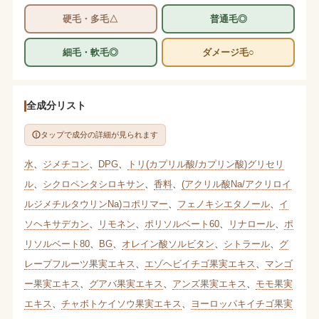
硬毛・多毛△
普通毛◎
細毛・軟毛◎
ダメージ毛○
全成分リスト
タップで成分の詳細が見られます
水
、
ジメチコン
、
DPG
、
トリ(カプリル酸/カプリン酸)グリセリ
ル
、
シクロペンタシロキサン
、
香料
、
(アクリル酸Na/アクリロイ
ルジメチルタウリンNa)コポリマー
、
フェノキシエタノール
、
イ
ソヘキサデカン
、
リモネン
、
ポリソルベート60
、
リナロール
、
ポ
リソルベート80
、
BG
、
オレイン酸ソルビタン
、
シトラール
、
グ
レープフルーツ果実エキス
、
エゾヘビイチゴ果実エキス
、
マンゴ
ー果実エキス
、
グアバ果実エキス
、
アンズ果実エキス
、
モモ果実
エキス
、
チャボトケイソウ果実エキス
、
ヨーロッパキイチゴ果実