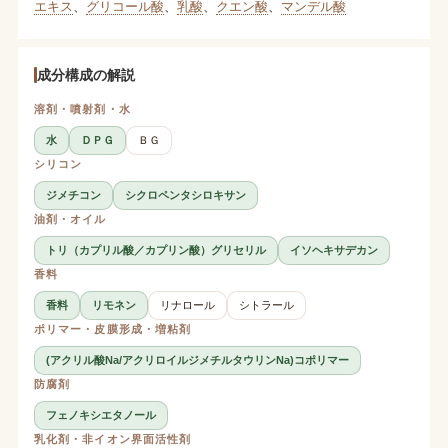
エキス
、
グリコール酸
、
乳酸
、
クエン酸
、
マンデル酸
成分構成の解説
溶剤・噴射剤・水
水
ＤＰＧ
ＢＧ
シリコン
ジメチコン
シクロペンタシロキサン
油剤・オイル
トリ（カプリル酸／カプリン酸）グリセリル
イソヘキサデカン
香料
香料
リモネン
リナロール
シトラール
ポリマー・皮膜形成・増粘剤
(アクリル酸Na/アクリロイルジメチルタウリンNa)コポリマー
防腐剤
フェノキシエタノール
乳化剤・非イオン界面活性剤