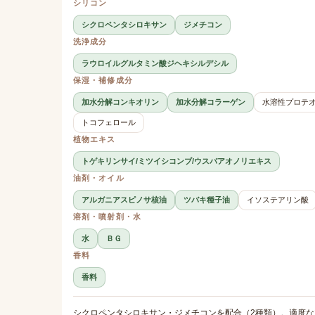
シリコン
シクロペンタシロキサン
ジメチコン
洗浄成分
ラウロイルグルタミン酸ジヘキシルデシル
保湿・補修成分
加水分解コンキオリン
加水分解コラーゲン
水溶性プロテ
トコフェロール
植物エキス
トゲキリンサイ/ミツイシコンブ/ウスバアオノリエキス
油剤・オイル
アルガニアスピノサ核油
ツバキ種子油
イソステアリン酸
溶剤・噴射剤・水
水
ＢＧ
香料
香料
シクロペンタシロキサン・ジメチコンを配合（2種類）。適度