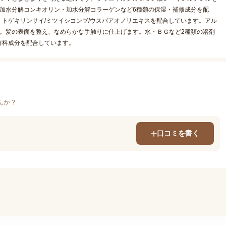
加水分解コンキオリン・加水分解コラーゲンなど6種類の保湿・補修成分を配
トゲキリンサイ/ミツイシコンブ/ウスバアオノリエキスを配合しています。アル
。髪の表面を整え、なめらかな手触りに仕上げます。水・ＢＧなど2種類の溶剤
香料成分を配合しています。
んか？
口コミを書く