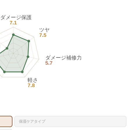
熱ダメージ保護
7.1
ツヤ
7.5
ダメージ補修力
5.7
軽さ
7.8
保湿ケアタイプ