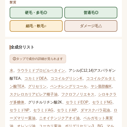
髪質
硬毛・多毛◎
普通毛◎
細毛・軟毛○
ダメージ毛△
全成分リスト
タップで成分の詳細が見られます
水
、
ラウラミドプロピルベタイン
、
アシル(C12,14)アスパラギン
酸TEA
、
コカミドDEA
、
ココイルグリシンK
、
ココイルグルタミ
ン酸TEA
、
グリセリン
、
ペンチレングリコール
、
ヤシ脂肪酸K
、
スクレロカリアビレア種子油
、
フクロフノリエキス
、
シロキクラ
ゲ多糖体
、
グリチルリチン酸2K
、
セラミドEOP
、
セラミドNG
、
セラミドNP
、
セラミドAG
、
セラミドAP
、
ダマスクバラ花油
、
ロ
ーズマリー葉油
、
ニオイテンジクアオイ油
、
ベルガモット果実
油
、
オレンジ油
、
ユーカリ葉油
、
ポリグリセリン-3
、
BG
、
マル