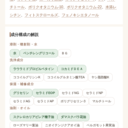
チトール
、
ポリクオタニウム-10
、
ポリクオタニウム-22
、
水添レ
シチン
、
フィトステロールズ
、
フェノキシエタノール
成分構成の解説
溶剤・噴射剤・水
水
ペンチレングリコール
ＢＧ
洗浄成分
ラウラミドプロピルベタイン
コカミドＤＥＡ
ココイルグリシンK
ココイルグルタミン酸TEA
ヤシ脂肪酸K
保湿・補修成分
グリセリン
セラミドEOP
セラミドNG
セラミドNP
セラミドAG
セラミドAP
ポリグリセリン-3
マルチトール
油剤・オイル
スクレロカリアビレア種子油
ダマスクバラ花油
ローズマリー葉油
ニオイテンジクアオイ油
ベルガモット果実油