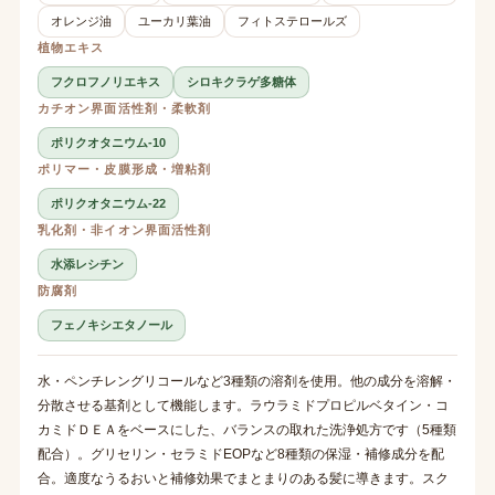
オレンジ油
ユーカリ葉油
フィトステロールズ
植物エキス
フクロフノリエキス
シロキクラゲ多糖体
カチオン界面活性剤・柔軟剤
ポリクオタニウム-10
ポリマー・皮膜形成・増粘剤
ポリクオタニウム-22
乳化剤・非イオン界面活性剤
水添レシチン
防腐剤
フェノキシエタノール
水・ペンチレングリコールなど3種類の溶剤を使用。他の成分を溶解・
分散させる基剤として機能します。ラウラミドプロピルベタイン・コ
カミドＤＥＡをベースにした、バランスの取れた洗浄処方です（5種類
配合）。グリセリン・セラミドEOPなど8種類の保湿・補修成分を配
合。適度なうるおいと補修効果でまとまりのある髪に導きます。スク