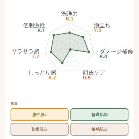
洗浄力
6.1
低刺激性
泡立ち
8.1
7.0
サラサラ感
ダメージ補修
7.7
8.0
しっとり感
頭皮ケア
6.7
0.8
肌質
脂性肌○
普通肌◎
乾燥肌△
敏感肌△