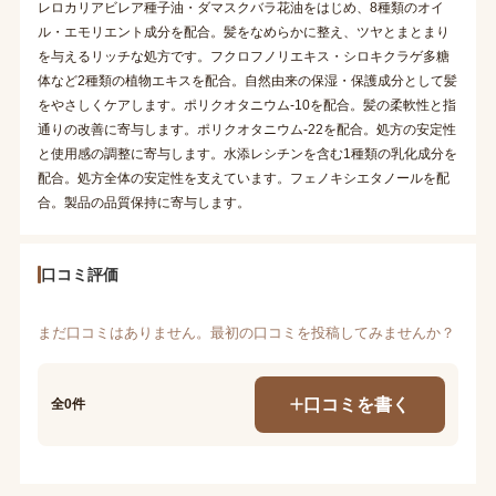
レロカリアビレア種子油・ダマスクバラ花油をはじめ、8種類のオイ
ル・エモリエント成分を配合。髪をなめらかに整え、ツヤとまとまり
を与えるリッチな処方です。フクロフノリエキス・シロキクラゲ多糖
体など2種類の植物エキスを配合。自然由来の保湿・保護成分として髪
をやさしくケアします。ポリクオタニウム-10を配合。髪の柔軟性と指
通りの改善に寄与します。ポリクオタニウム-22を配合。処方の安定性
と使用感の調整に寄与します。水添レシチンを含む1種類の乳化成分を
配合。処方全体の安定性を支えています。フェノキシエタノールを配
合。製品の品質保持に寄与します。
口コミ評価
まだ口コミはありません。最初の口コミを投稿してみませんか？
口コミを書く
全0件