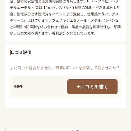
合。処方の安定性と使用感の調整に寄与します。PEG-7プロピルヘプ
チルエーテル・(C12-14)s-パレス-7など3種類の乳化・可溶化成分を配
合。油性成分と水性成分をバランスよく混合し、使用感の良いテクス
チャーに仕上げています。フェノキシエタノール・メチルパラベンな
ど4種類の防腐剤を組み合わせて配合。製品の品質を長期間保ち、細菌
やカビの繁殖を防ぎます。香料成分を配合しています。
口コミ評価
まだ口コミはありません。最初の口コミを投稿してみませんか？
口コミを書く
全0件