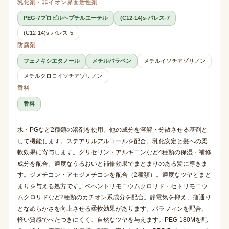
乳化剤・非イオン界面活性剤
PEG-7プロピルヘプチルエーテル
(C12-14)s-パレス-7
(C12-14)s-パレス-5
防腐剤
フェノキシエタノール
メチルパラベン
メチルイソチアゾリノン
メチルクロロイソチアゾリノン
香料
香料
水・PGなど2種類の溶剤を使用。他の成分を溶解・分散させる基剤と
して機能します。ステアリルアルコールを配合。乳化安定と髪への柔
軟効果に寄与します。グリセリン・アルギニンなど4種類の保湿・補修
成分を配合。適度なうるおいと補修効果でまとまりのある髪に導きま
す。ジメチコン・アモジメチコンを配合（2種類）。適度なツヤとまと
まりを与える処方です。ベヘントリモニウムクロリド・セトリモニウ
ムクロリドなど2種類のカチオン系成分を配合。静電気を抑え、指通り
となめらかさを向上させる柔軟効果があります。パラフィンを配合。
軽い質感でべたつきにくく、自然なツヤを与えます。PEG-180Mを配