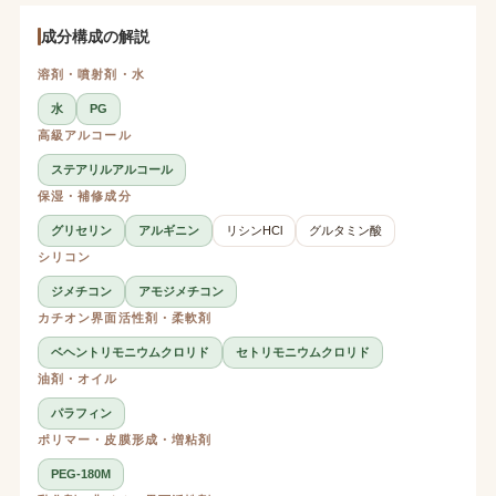
成分構成の解説
溶剤・噴射剤・水
水
PG
高級アルコール
ステアリルアルコール
保湿・補修成分
グリセリン
アルギニン
リシンHCl
グルタミン酸
シリコン
ジメチコン
アモジメチコン
カチオン界面活性剤・柔軟剤
ベヘントリモニウムクロリド
セトリモニウムクロリド
油剤・オイル
パラフィン
ポリマー・皮膜形成・増粘剤
PEG-180M