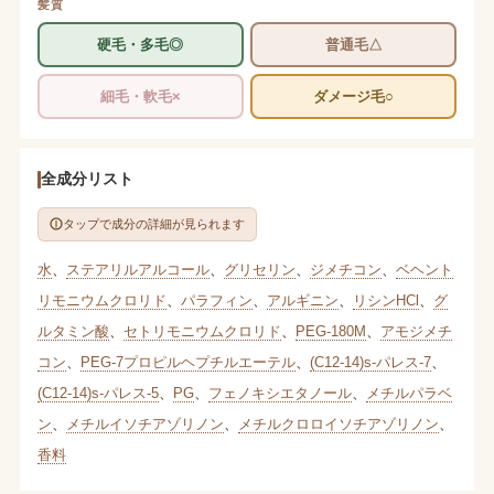
髪質
硬毛・多毛◎
普通毛△
細毛・軟毛×
ダメージ毛○
全成分リスト
タップで成分の詳細が見られます
水
、
ステアリルアルコール
、
グリセリン
、
ジメチコン
、
ベヘント
リモニウムクロリド
、
パラフィン
、
アルギニン
、
リシンHCl
、
グ
ルタミン酸
、
セトリモニウムクロリド
、
PEG-180M
、
アモジメチ
コン
、
PEG-7プロピルヘプチルエーテル
、
(C12-14)s-パレス-7
、
(C12-14)s-パレス-5
、
PG
、
フェノキシエタノール
、
メチルパラベ
ン
、
メチルイソチアゾリノン
、
メチルクロロイソチアゾリノン
、
香料