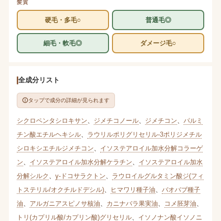
髪質
硬毛・多毛○
普通毛◎
細毛・軟毛◎
ダメージ毛○
全成分リスト
タップで成分の詳細が見られます
シクロペンタシロキサン
、
ジメチコノール
、
ジメチコン
、
パルミ
チン酸エチルヘキシル
、
ラウリルポリグリセリル-3ポリジメチル
シロキシエチルジメチコン
、
イソステアロイル加水分解コラーゲ
ン
、
イソステアロイル加水分解ケラチン
、
イソステアロイル加水
分解シルク
、
γ-ドコサラクトン
、
ラウロイルグルタミン酸ジ(フィ
トステリル/オクチルドデシル)
、
ヒマワリ種子油
、
バオバブ種子
油
、
アルガニアスピノサ核油
、
カニナバラ果実油
、
コメ胚芽油
、
トリ(カプリル酸/カプリン酸)グリセリル
、
イソノナン酸イソノニ