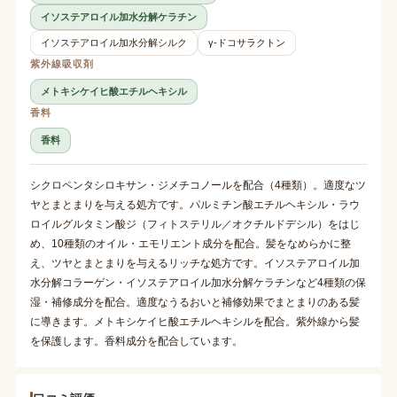
イソステアロイル加水分解ケラチン
イソステアロイル加水分解シルク
γ-ドコサラクトン
紫外線吸収剤
メトキシケイヒ酸エチルヘキシル
香料
香料
シクロペンタシロキサン・ジメチコノールを配合（4種類）。適度なツ
ヤとまとまりを与える処方です。パルミチン酸エチルヘキシル・ラウ
ロイルグルタミン酸ジ（フィトステリル／オクチルドデシル）をはじ
め、10種類のオイル・エモリエント成分を配合。髪をなめらかに整
え、ツヤとまとまりを与えるリッチな処方です。イソステアロイル加
水分解コラーゲン・イソステアロイル加水分解ケラチンなど4種類の保
湿・補修成分を配合。適度なうるおいと補修効果でまとまりのある髪
に導きます。メトキシケイヒ酸エチルヘキシルを配合。紫外線から髪
を保護します。香料成分を配合しています。