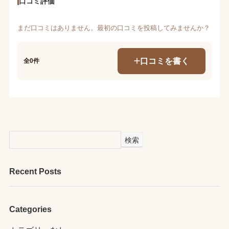
口コミ評価
まだ口コミはありません。最初の口コミを投稿してみませんか？
口コミを書く
全0件
検索
Recent Posts
Categories