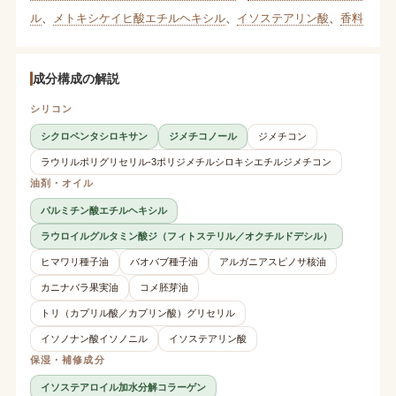
ル
、
メトキシケイヒ酸エチルヘキシル
、
イソステアリン酸
、
香料
成分構成の解説
シリコン
シクロペンタシロキサン
ジメチコノール
ジメチコン
ラウリルポリグリセリル-3ポリジメチルシロキシエチルジメチコン
油剤・オイル
パルミチン酸エチルヘキシル
ラウロイルグルタミン酸ジ（フィトステリル／オクチルドデシル）
ヒマワリ種子油
バオバブ種子油
アルガニアスピノサ核油
カニナバラ果実油
コメ胚芽油
トリ（カプリル酸／カプリン酸）グリセリル
イソノナン酸イソノニル
イソステアリン酸
保湿・補修成分
イソステアロイル加水分解コラーゲン