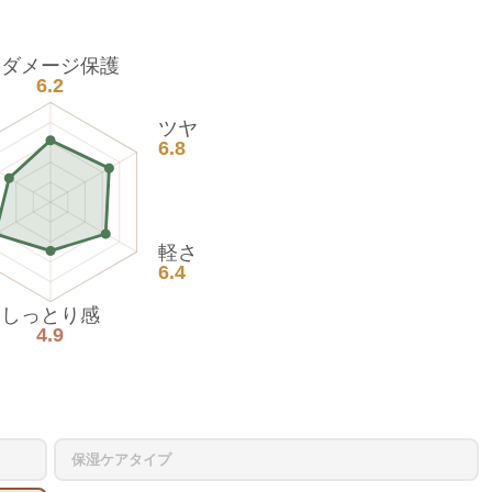
熱ダメージ保護
6.2
ツヤ
6.8
軽さ
6.4
しっとり感
4.9
保湿ケアタイプ