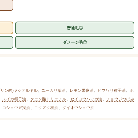
普通毛◎
ダメージ毛◎
プリン酸)ヤシアルキル
、
ユーカリ葉油
、
レモン果皮油
、
ヒマワリ種子油
、
ホ
、
スイカ種子油
、
クエン酸トリエチル
、
セイヨウハッカ油
、
チョウジつぼみ
、
コショウ果実油
、
ニクズク核油
、
ダイオウショウ油