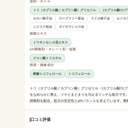
油剤・オイル
トリ（カプリル酸／カプリン酸）グリセリル
(カプリル酸/カ
ホホバ種子油
ローズマリー葉油
スイカ種子油
セイヨ
ニクズク核油
ダイオウショウ油
植物エキス
トウキンセンカ花エキス
pH調整剤・キレート剤・塩類
クエン酸トリエチル
保湿・補修成分
酢酸トコフェロール
トコフェロール
トリ（カプリル酸／カプリン酸）グリセリル・(カプリル酸/カ
をなめらかに整え、ツヤとまとまりを与えるリッチな処方です
調整剤を配合。処方の安定性とpHバランスを支えています。
口コミ評価