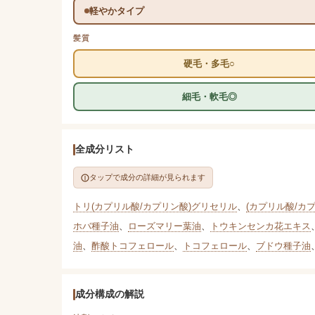
軽やかタイプ
髪質
硬毛・多毛○
細毛・軟毛◎
全成分リスト
タップで成分の詳細が見られます
トリ(カプリル酸/カプリン酸)グリセリル
、
(カプリル酸/カ
ホバ種子油
、
ローズマリー葉油
、
トウキンセンカ花エキス
油
、
酢酸トコフェロール
、
トコフェロール
、
ブドウ種子油
成分構成の解説