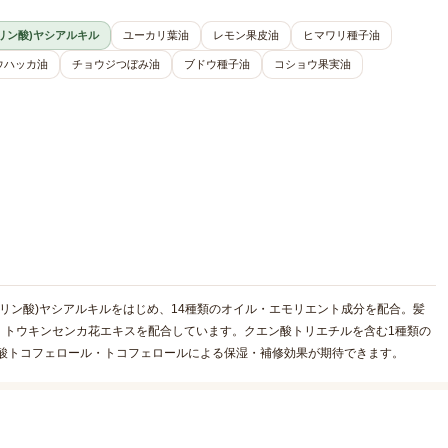
プリン酸)ヤシアルキル
ユーカリ葉油
レモン果皮油
ヒマワリ種子油
ウハッカ油
チョウジつぼみ油
ブドウ種子油
コショウ果実油
プリン酸)ヤシアルキルをはじめ、14種類のオイル・エモリエント成分を配合。髪
。トウキンセンカ花エキスを配合しています。クエン酸トリエチルを含む1種類の
酢酸トコフェロール・トコフェロールによる保湿・補修効果が期待できます。