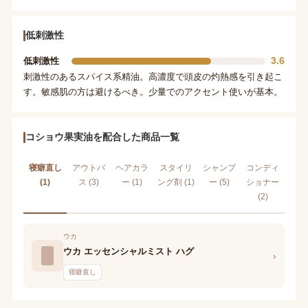
低刺激性
3.6
低刺激性
刺激性のあるスパイス系精油。高濃度で頭皮の灼熱感を引き起こ
す。敏感肌の方は避けるべき。少量でのアクセント使いが基本。
コショウ果実油を配合した商品一覧
寝癖直し
アウトバ
ヘアカラ
スタイリ
シャンプ
コンディ
(1)
ス (3)
ー (1)
ング剤 (1)
ー (5)
ショナー
(2)
ウカ
ウカ エッセンシャルミスト ハグ
›
寝癖直し