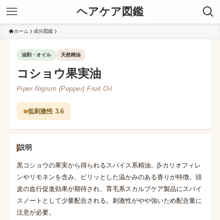
ヘアケア図鑑
ホーム
成分図鑑
油剤・オイル
天然精油
コショウ果実油
Piper Nigrum (Pepper) Fruit Oil
低刺激性 3.6
説明
黒コショウの果実から得られるスパイス系精油。β-カリオフィレ
ンやリモネンを含み、ピリッとした温かみのある香りが特徴。頭
皮の血行促進効果が期待され、育毛系スカルプケア製品にスパイ
スノートとして少量配合される。刺激性がやや強いため配合量に
注意が必要。