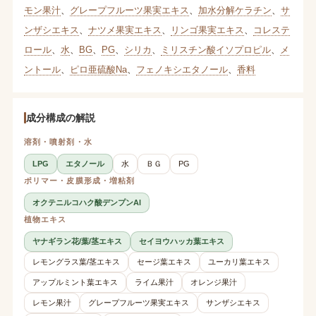
モン果汁
、
グレープフルーツ果実エキス
、
加水分解ケラチン
、
サ
ンザシエキス
、
ナツメ果実エキス
、
リンゴ果実エキス
、
コレステ
ロール
、
水
、
BG
、
PG
、
シリカ
、
ミリスチン酸イソプロピル
、
メ
ントール
、
ピロ亜硫酸Na
、
フェノキシエタノール
、
香料
成分構成の解説
溶剤・噴射剤・水
LPG
エタノール
水
ＢＧ
PG
ポリマー・皮膜形成・増粘剤
オクテニルコハク酸デンプンAl
植物エキス
ヤナギラン花/葉/茎エキス
セイヨウハッカ葉エキス
レモングラス葉/茎エキス
セージ葉エキス
ユーカリ葉エキス
アップルミント葉エキス
ライム果汁
オレンジ果汁
レモン果汁
グレープフルーツ果実エキス
サンザシエキス