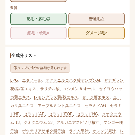
髪質
硬毛・多毛◎
普通毛△
細毛・軟毛×
ダメージ毛○
全成分リスト
タップで成分の詳細が見られます
LPG
、
エタノール
、
オクテニルコハク酸デンプンAl
、
ヤナギラン
花/葉/茎エキス
、
サリチル酸
、
o-シメン-5-オール
、
セイヨウハッ
カ葉エキス
、
レモングラス葉/茎エキス
、
セージ葉エキス
、
ユー
カリ葉エキス
、
アップルミント葉エキス
、
セラミドAG
、
セラミ
ドNP
、
セラミドAP
、
セラミドEOP
、
セラミドNG
、
クオタニウ
ム-18
、
クオタニウム-33
、
アルガニアスピノサ核油
、
マンゴー種
子油
、
ポウテリアサポタ種子油
、
ライム果汁
、
オレンジ果汁
、
レ