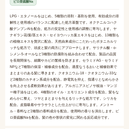
ピロ亜硫酸Na
LPG・エタノールをはじめ、5種類の溶剤・基剤を使用。有効成分の溶
解性と使用感のバランスに配慮した処方基盤です。オクテニルコハク
酸デンプンAlを配合。処方の安定性と使用感の調整に寄与します。ヤ
ナギラン花/葉/茎エキス・セイヨウハッカ葉エキスをはじめ、13種類も
の植物エキスを贅沢に配合。天然由来成分にこだわったボタニカルリ
ッチな処方で、頭皮と髪の両方にアプローチします。サリチル酸・o-
シメン-5-オールなど3種類の防腐剤を組み合わせて配合。製品の品質
を長期間保ち、細菌やカビの繁殖を防ぎます。セラミドAG・セラミド
NPなど7種類の保湿・補修成分を配合。適度なうるおいと補修効果で
まとまりのある髪に導きます。クオタニウム-18・クオタニウム-33な
ど2種類のカチオン系成分を配合。静電気を抑え、指通りとなめらかさ
を向上させる柔軟効果があります。アルガニアスピノサ核油・マンゴ
ー種子油をはじめ、4種類のオイル・エモリエント成分を配合。髪をな
めらかに整え、ツヤとまとまりを与えるリッチな処方です。シリカを
配合。皮脂吸着やサラサラとした仕上がりに寄与します。メントー
ル・香料など2種類の香料成分を配合。使用時の香りを演出します。ピ
ロ亜硫酸Naを配合。髪の色や形状の変化に関わる反応成分です。