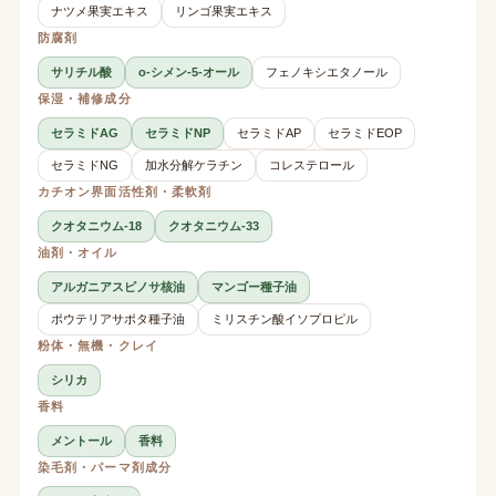
ナツメ果実エキス
リンゴ果実エキス
防腐剤
サリチル酸
o-シメン-5-オール
フェノキシエタノール
保湿・補修成分
セラミドAG
セラミドNP
セラミドAP
セラミドEOP
セラミドNG
加水分解ケラチン
コレステロール
カチオン界面活性剤・柔軟剤
クオタニウム-18
クオタニウム-33
油剤・オイル
アルガニアスピノサ核油
マンゴー種子油
ポウテリアサポタ種子油
ミリスチン酸イソプロピル
粉体・無機・クレイ
シリカ
香料
メントール
香料
染毛剤・パーマ剤成分