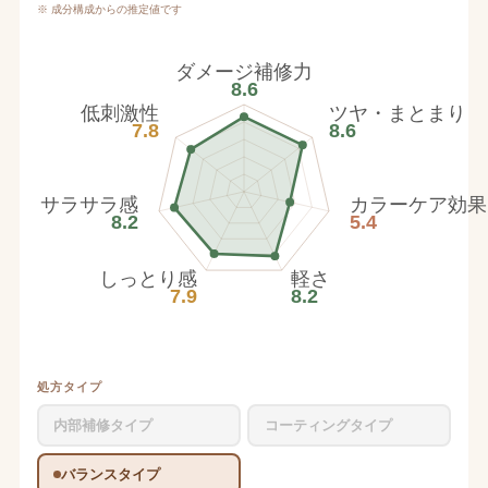
※ 成分構成からの推定値です
ダメージ補修力
8.6
低刺激性
ツヤ・まとまり
7.8
8.6
サラサラ感
カラーケア効果
8.2
5.4
しっとり感
軽さ
7.9
8.2
処方タイプ
内部補修タイプ
コーティングタイプ
バランスタイプ