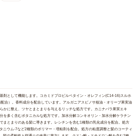
剤として機能します。コカミドプロピルベタイン・オレフィン(C14-16)スルホ
類配合）。香料成分を配合しています。アルガニアスピノサ核油・オリーブ果実油
めらかに整え、ツヤとまとまりを与えるリッチな処方です。カニナバラ果実エキ
成分を多く含むボタニカルな処方です。加水分解コンキオリン・加水分解ケラチン
でまとまりのある髪に導きます。レシチンを含む1種類の乳化成分を配合。処方
オタニウム-7など2種類のポリマー・増粘剤を配合。処方の粘度調整と髪のコーティ
合。髪の柔軟性と指通りの改善に寄与します。クエン酸・エチドロン酸を含む2種