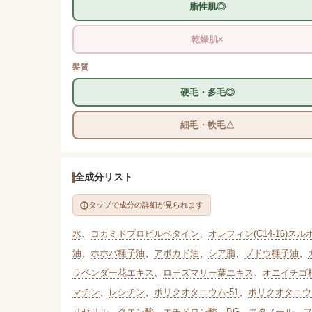
脂性肌◎
乾燥肌×
髪質
硬毛・多毛◎
細毛・軟毛△
全成分リスト
タップで成分の詳細が見られます
水
、
コカミドプロピルベタイン
、
オレフィン(C14-16)スル
油
、
ホホバ種子油
、
アボカド油
、
シア脂
、
ブドウ種子油
、
ラベンダー花エキス
、
ローズマリー葉エキス
、
オニイチゴ
マチン
、
レシチン
、
ポリクオタニウム-51
、
ポリクオタニウム
リセリル
、
クエン酸
、
エチドロン酸
、
BG
、
エタノール
、
フ