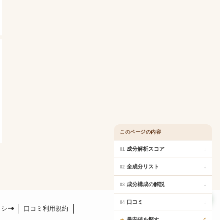
このページの内容
成分解析スコア
↓
01
全成分リスト
↓
02
成分構成の解説
↓
03
口コミ
口コミ
↓
04
リシー
口コミ利用規約
最安値を探す
↗
★