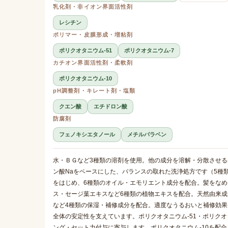
乳化剤・非イオン界面活性剤
レシチン
ポリマー・皮膜形成・増粘剤
ポリクオタニウム-51
ポリクオタニウム-7
カチオン界面活性剤・柔軟剤
ポリクオタニウム-10
pH調整剤・キレート剤・塩類
クエン酸
エチドロン酸
防腐剤
フェノキシエタノール
メチルパラベン
水・ＢＧなど3種類の溶剤を使用。他の成分を溶解・分散させる基
ン酸Naをベースにした、バランスの取れた洗浄処方です（5種
をはじめ、6種類のオイル・エモリエント成分を配合。髪をな
ス・セージ葉エキスなど6種類の植物エキスを配合。天然由来
など4種類の保湿・補修成分を配合。適度なうるおいと補修効果
全体の安定性を支えています。ポリクオタニウム-51・ポリク
ング・セット力付与に寄与します。ポリクオタニウム-10を配