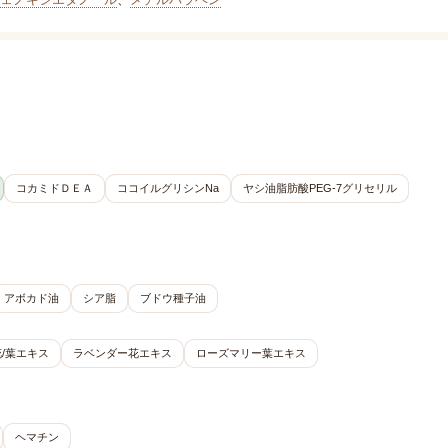
コカミドＤＥＡ
ココイルグリシンNa
ヤシ油脂肪酸PEG-7グリセリル
アボカド油
シア脂
ブドウ種子油
/葉エキス
ラベンダー花エキス
ローズマリー葉エキス
ヘマチン