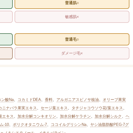
普通肌○
敏感肌×
普通毛○
ダメージ毛×
ホン酸Na
、
コカミドDEA
、
香料
、
アルガニアスピノサ核油
、
オリーブ果実
カニナバラ果実エキス
、
セージ葉エキス
、
タチジャコウソウ花/葉エキス
、
根エキス
、
加水分解コンキオリン
、
加水分解ケラチン
、
加水分解シルク
、
ヘ
-10
、
ポリクオタニウム-7
、
ココイルグリシンNa
、
ヤシ油脂肪酸PEG-7グ
ェノキシエタノール
、
メチルパラベン