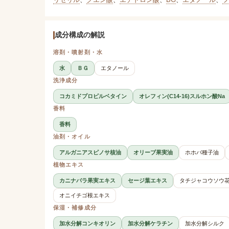
成分構成の解説
溶剤・噴射剤・水
水
ＢＧ
エタノール
洗浄成分
コカミドプロピルベタイン
オレフィン(C14-16)スルホン酸Na
香料
香料
油剤・オイル
アルガニアスピノサ核油
オリーブ果実油
ホホバ種子油
植物エキス
カニナバラ果実エキス
セージ葉エキス
タチジャコウソウ花
オニイチゴ根エキス
保湿・補修成分
加水分解コンキオリン
加水分解ケラチン
加水分解シルク