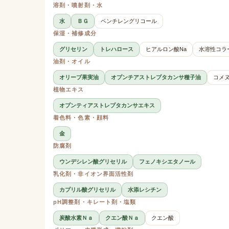
溶剤・噴射剤・水
水
ＢＧ
ペンチレングリコール
保湿・補修成分
グリセリン
トレハロース
ヒアルロン酸Na
水溶性コラ
油剤・オイル
オリーブ果実油
オプンチアストレプタカンサ種子油
コメ
植物エキス
オプンティアストレプタカンサエキス
着色料・色素・顔料
金
防腐剤
ウンデシレン酸グリセリル
フェノキシエタノール
乳化剤・非イオン界面活性剤
カプリル酸グリセリル
水添レシチン
pH調整剤・キレート剤・塩類
炭酸水素Ｎａ
クエン酸Ｎａ
クエン酸