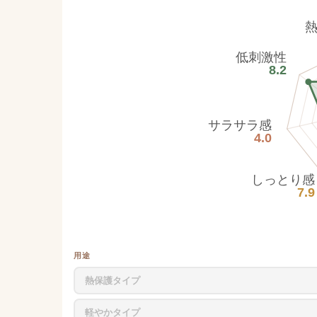
低刺激性
8.2
サラサラ感
4.0
しっとり感
7.9
用途
熱保護タイプ
軽やかタイプ