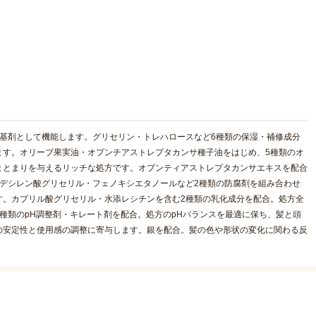
基剤として機能します。グリセリン・トレハロースなど6種類の保湿・補修成分
ます。オリーブ果実油・オプンチアストレプタカンサ種子油をはじめ、5種類のオ
まとまりを与えるリッチな処方です。オプンティアストレプタカンサエキスを配合
デシレン酸グリセリル・フェノキシエタノールなど2種類の防腐剤を組み合わせ
す。カプリル酸グリセリル・水添レシチンを含む2種類の乳化成分を配合。処方全
種類のpH調整剤・キレート剤を配合。処方のpHバランスを最適に保ち、髪と頭
の安定性と使用感の調整に寄与します。銀を配合。髪の色や形状の変化に関わる反