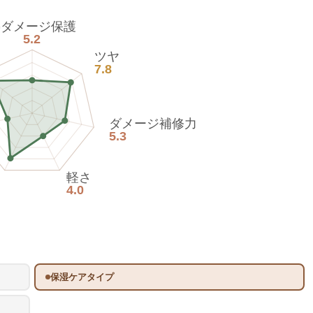
熱ダメージ保護
5.2
ツヤ
7.8
ダメージ補修力
5.3
軽さ
4.0
保湿ケアタイプ