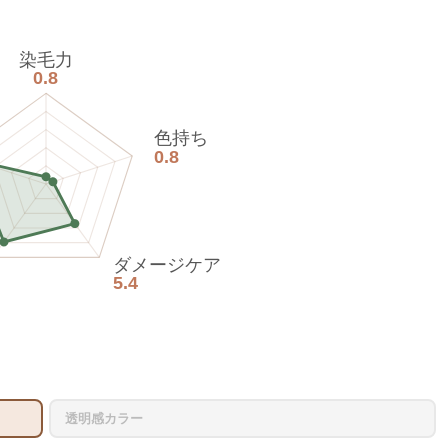
染毛力
0.8
色持ち
0.8
ダメージケア
5.4
透明感カラー