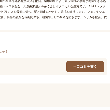
種類の医薬部外品有効成分を配合。薬用効果による頭皮環境の改善が期待できる処
植物エキスを配合。天然由来成分を多く含むボタニカルな処方です。ＡＭＰ・メタ
pHバランスを最適に保ち、髪と頭皮にやさしい環境を維持します。フェノキシエ
配合。製品の品質を長期間保ち、細菌やカビの繁殖を防ぎます。シリカを配合。皮
んか？
口コミを書く