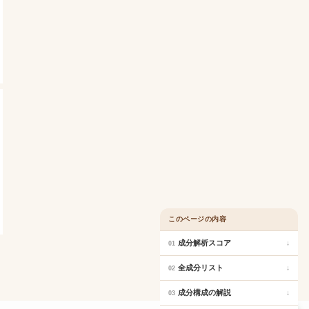
このページの内容
成分解析スコア
↓
01
全成分リスト
↓
02
成分構成の解説
↓
03