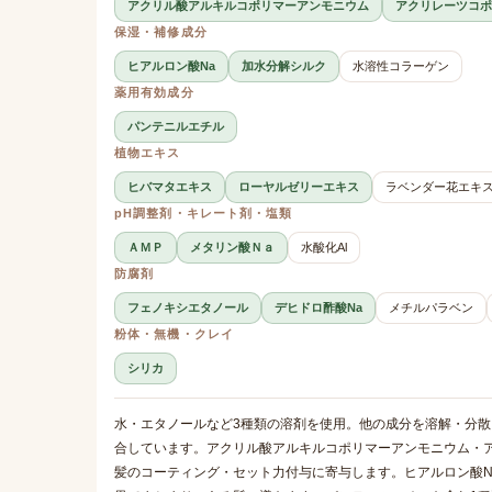
アクリル酸アルキルコポリマーアンモニウム
アクリレーツコポ
保湿・補修成分
ヒアルロン酸Na
加水分解シルク
水溶性コラーゲン
薬用有効成分
パンテニルエチル
植物エキス
ヒバマタエキス
ローヤルゼリーエキス
ラベンダー花エキ
pH調整剤・キレート剤・塩類
ＡＭＰ
メタリン酸Ｎａ
水酸化Al
防腐剤
フェノキシエタノール
デヒドロ酢酸Na
メチルパラベン
粉体・無機・クレイ
シリカ
水・エタノールなど3種類の溶剤を使用。他の成分を溶解・分散
合しています。アクリル酸アルキルコポリマーアンモニウム・
髪のコーティング・セット力付与に寄与します。ヒアルロン酸N