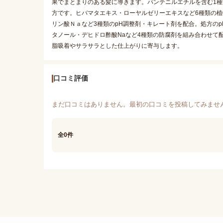
果でまとまりのある髪に導きます。パンテニルエチルを含む1
方です。ヒバマタエキス・ローヤルゼリーエキスなど6種類の
リン酸Ｎａなど3種類のpH調整剤・キレート剤を配合。処方の
タノール・デヒドロ酢酸Naなど4種類の防腐剤を組み合わせて
脂吸着やサラサラとした仕上がりに寄与します。
口コミ評価
まだ口コミはありません。最初の口コミを投稿してみませ
全0件