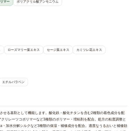
リマー
ポリアクリル酸アンモニウム
ス
ローズマリー葉エキス
セージ葉エキス
カミツレ花エキス
エチルパラベン
させる基剤として機能します。酸化鉄・酸化チタンを含む2種類の着色成分を配
アクリレーツコポリマーなど3種類のポリマー・増粘剤を配合。処方の粘度調整と
a・加水分解シルクなど3種類の保湿・補修成分を配合。適度なうるおいと補修効