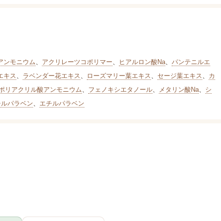
アンモニウム
、
アクリレーツコポリマー
、
ヒアルロン酸Na
、
パンテニルエ
エキス
、
ラベンダー花エキス
、
ローズマリー葉エキス
、
セージ葉エキス
、
カ
ポリアクリル酸アンモニウム
、
フェノキシエタノール
、
メタリン酸Na
、
シ
チルパラベン
、
エチルパラベン