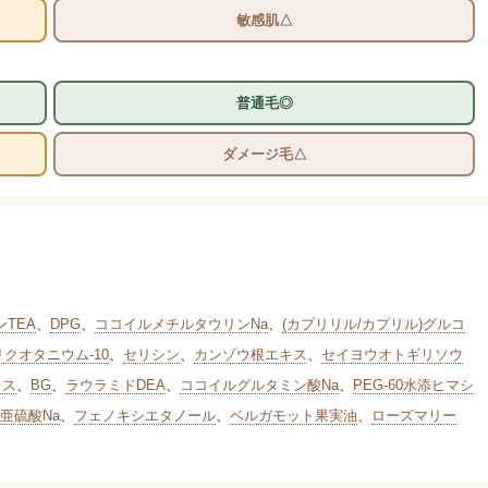
敏感肌△
普通毛◎
ダメージ毛△
TEA
、
DPG
、
ココイルメチルタウリンNa
、
(カプリリル/カプリル)グルコ
リクオタニウム-10
、
セリシン
、
カンゾウ根エキス
、
セイヨウオトギリソウ
キス
、
BG
、
ラウラミドDEA
、
ココイルグルタミン酸Na
、
PEG-60水添ヒマシ
亜硫酸Na
、
フェノキシエタノール
、
ベルガモット果実油
、
ローズマリー