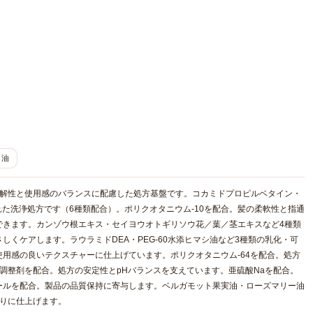
イ油
溶解性と使用感のバランスに配慮した処方基盤です。コカミドプロピルベタイン・
れた洗浄処方です（6種類配合）。ポリクオタニウム-10を配合。髪の柔軟性と指通
できます。カンゾウ根エキス・セイヨウオトギリソウ花／葉／茎エキスなど4種類
くケアします。ラウラミドDEA・PEG-60水添ヒマシ油など3種類の乳化・可
用感の良いテクスチャーに仕上げています。ポリクオタニウム-64を配合。処方
調整剤を配合。処方の安定性とpHバランスを支えています。亜硫酸Naを配合。
ールを配合。製品の品質保持に寄与します。ベルガモット果実油・ローズマリー油
触りに仕上げます。