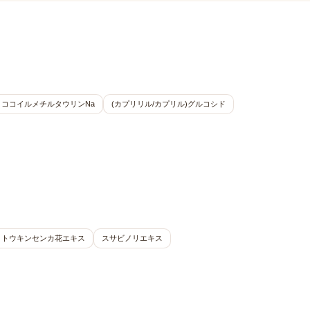
ココイルメチルタウリンNa
(カプリリル/カプリル)グルコシド
トウキンセンカ花エキス
スサビノリエキス