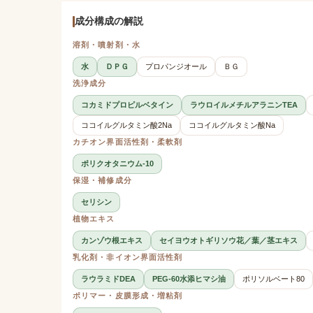
成分構成の解説
溶剤・噴射剤・水
水
ＤＰＧ
プロパンジオール
ＢＧ
洗浄成分
コカミドプロピルベタイン
ラウロイルメチルアラニンTEA
ココイルグルタミン酸2Na
ココイルグルタミン酸Na
カチオン界面活性剤・柔軟剤
ポリクオタニウム-10
保湿・補修成分
セリシン
植物エキス
カンゾウ根エキス
セイヨウオトギリソウ花／葉／茎エキス
乳化剤・非イオン界面活性剤
ラウラミドDEA
PEG-60水添ヒマシ油
ポリソルベート80
ポリマー・皮膜形成・増粘剤