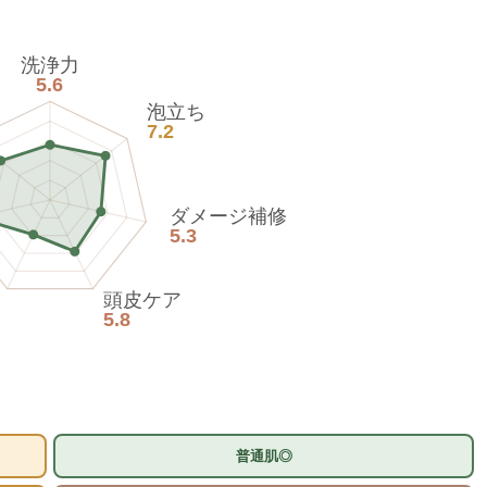
洗浄力
5.6
泡立ち
7.2
ダメージ補修
5.3
頭皮ケア
5.8
普通肌◎