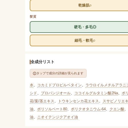
乾燥肌○
髪質
硬毛・多毛◎
細毛・軟毛○
全成分リスト
タップで成分の詳細が見られます
水
、
コカミドプロピルベタイン
、
ラウロイルメチルアラニン
シド
、
プロパンジオール
、
ココイルグルタミン酸2Na
、
ポ
花/葉/茎エキス
、
トウキンセンカ花エキス
、
スサビノリエ
油
、
ポリソルベート80
、
ポリクオタニウム-64
、
クエン酸
、
油
、
ニオイテンジクアオイ油