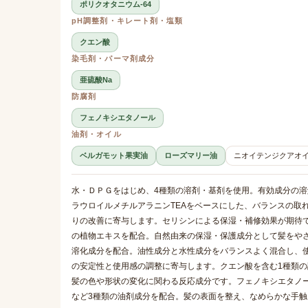
ポリクオタニウム-64
pH調整剤・キレート剤・塩類
クエン酸
染毛剤・パーマ剤成分
亜硫酸Na
防腐剤
フェノキシエタノール
油剤・オイル
ベルガモット果実油
ローズマリー油
ニオイテンジクアオ
水・ＤＰＧをはじめ、4種類の溶剤・基剤を使用。有効成分の
ラウロイルメチルアラニンTEAをベースにした、バランスの取
りの改善に寄与します。セリシンによる保湿・補修効果が期待
の植物エキスを配合。自然由来の保湿・保護成分として髪をやさし
溶化成分を配合。油性成分と水性成分をバランスよく混合し、使
の安定性と使用感の調整に寄与します。クエン酸を含む1種類の
髪の色や形状の変化に関わる反応成分です。フェノキシエタノ
など3種類の油剤成分を配合。髪の表面を整え、なめらかな手