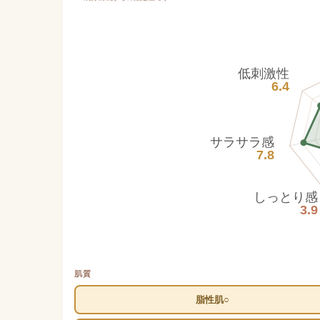
低刺激性
6.4
サラサラ感
7.8
しっとり感
3.9
肌質
脂性肌○