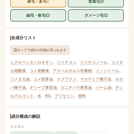
硬毛・多毛○
普通毛◎
細毛・軟毛◎
ダメージ毛◎
全成分リスト
タップで成分の詳細が見られます
シクロペンタシロキサン
、
ジメチコン
、
ジメチコノール
、
コメヌ
カ発酵液
、
コメ発酵液
、
アスペルギルス培養物
、
イノシトール
、
コメヌカ油
、
コメ胚芽油
、
スクワラン
、
マカデミア種子油
、
ホホ
バ種子油
、
オリーブ果実油
、
カニナバラ果実油
、
パーム油
、
デシ
ルグルコシド
、
水
、
BG
、
グリセリン
、
香料
成分構成の解説
シリコン