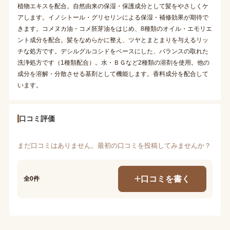
植物エキスを配合。自然由来の保湿・保護成分として髪をやさしくケ
アします。イノシトール・グリセリンによる保湿・補修効果が期待で
きます。コメヌカ油・コメ胚芽油をはじめ、8種類のオイル・エモリエ
ント成分を配合。髪をなめらかに整え、ツヤとまとまりを与えるリッ
チな処方です。デシルグルコシドをベースにした、バランスの取れた
洗浄処方です（1種類配合）。水・ＢＧなど2種類の溶剤を使用。他の
成分を溶解・分散させる基剤として機能します。香料成分を配合して
います。
口コミ評価
まだ口コミはありません。最初の口コミを投稿してみませんか？
口コミを書く
全0件