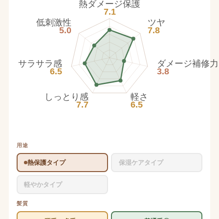
熱ダメージ保護
7.1
低刺激性
ツヤ
5.0
7.8
サラサラ感
ダメージ補修力
6.5
3.8
しっとり感
軽さ
7.7
6.5
用途
熱保護タイプ
保湿ケアタイプ
軽やかタイプ
髪質