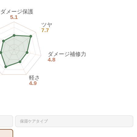
熱ダメージ保護
5.1
ツヤ
7.7
ダメージ補修力
4.8
軽さ
4.9
保湿ケアタイプ