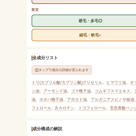
髪質
硬毛・多毛◎
細毛・軟毛○
全成分リスト
タップで成分の詳細が見られます
トリ(カプリル酸/カプリン酸)グリセリル
、
ヒマワリ油
、
オ
シ油
、
アーモンド油
、
ゴマ種子油
、
コムギフスマエキス
、
油
、
ホホバ種子油
、
アボカド油
、
アルガニアスピノサ核油
フェロール
、
β-カロチン
、
トコフェロール
、
安息香酸ベン
成分構成の解説