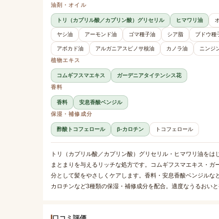
油剤・オイル
トリ（カプリル酸／カプリン酸）グリセリル
ヒマワリ油
ヤシ油
アーモンド油
ゴマ種子油
シア脂
ブドウ種
アボカド油
アルガニアスピノサ核油
カノラ油
ニンジ
植物エキス
コムギフスマエキス
ガーデニアタイテンシス花
香料
香料
安息香酸ベンジル
保湿・補修成分
酢酸トコフェロール
β-カロチン
トコフェロール
トリ（カプリル酸／カプリン酸）グリセリル・ヒマワリ油をはじ
まとまりを与えるリッチな処方です。コムギフスマエキス・ガ
分として髪をやさしくケアします。香料・安息香酸ベンジルなど
カロチンなど3種類の保湿・補修成分を配合。適度なうるおい
口コミ評価