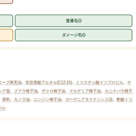
普通毛◎
ダメージ毛◎
リーブ果実油
、
安息香酸アルキル(C12-15)
、
ミリスチン酸イソプロピル
、
ヤ
シア脂
、
ブドウ種子油
、
ザクロ種子油
、
マカデミア種子油
、
カニナバラ種子
、
香料
、
カノラ油
、
ニンジン種子油
、
ガーデニアタイテンシス花
、
酢酸トコ
ジル