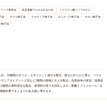
オリーブ果実油
安息香酸アルキル(C12-15)
ミリスチン酸イソプロピル
子油
ザクロ種子油
マカデミア種子油
カニナバラ種子油
ホホバ種子油
ン種子油
め、18種類のオイル・エモリエント成分を配合。髪をなめらかに整え、ツヤと
ーデニアタイテンシス花など2種類の植物エキスを配合。自然由来の保湿・保護成
2種類の香料成分を配合。使用時の香りを演出します。酢酸トコフェロール・β-
と補修効果でまとまりのある髪に導きます。