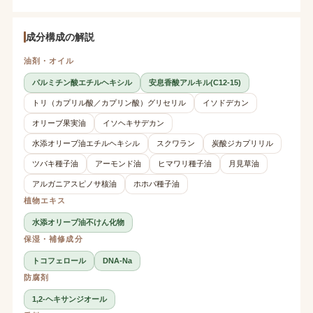
成分構成の解説
油剤・オイル
パルミチン酸エチルヘキシル
安息香酸アルキル(C12-15)
トリ（カプリル酸／カプリン酸）グリセリル
イソドデカン
オリーブ果実油
イソヘキサデカン
水添オリーブ油エチルヘキシル
スクワラン
炭酸ジカプリリル
ツバキ種子油
アーモンド油
ヒマワリ種子油
月見草油
アルガニアスピノサ核油
ホホバ種子油
植物エキス
水添オリーブ油不けん化物
保湿・補修成分
トコフェロール
DNA-Na
防腐剤
1,2-ヘキサンジオール