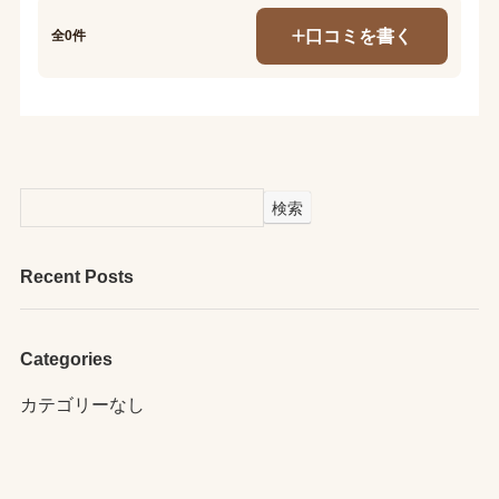
口コミを書く
全0件
検索
Recent Posts
Categories
カテゴリーなし