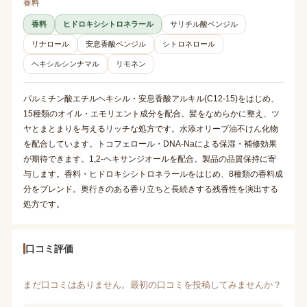
香料
香料
ヒドロキシシトロネラール
サリチル酸ベンジル
リナロール
安息香酸ベンジル
シトロネロール
ヘキシルシンナマル
リモネン
パルミチン酸エチルヘキシル・安息香酸アルキル(C12-15)をはじめ、
15種類のオイル・エモリエント成分を配合。髪をなめらかに整え、ツ
ヤとまとまりを与えるリッチな処方です。水添オリーブ油不けん化物
を配合しています。トコフェロール・DNA-Naによる保湿・補修効果
が期待できます。1,2-ヘキサンジオールを配合。製品の品質保持に寄
与します。香料・ヒドロキシシトロネラールをはじめ、8種類の香料成
分をブレンド。奥行きのある香り立ちと長続きする残香性を演出する
処方です。
口コミ評価
まだ口コミはありません。最初の口コミを投稿してみませんか？