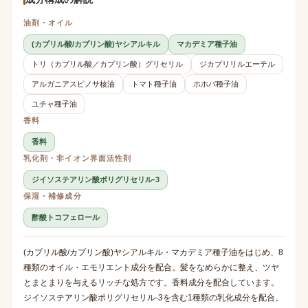
油剤・オイル
(カプリル酸/カプリン酸)ヤシアルキル
マカデミア種子油
トリ（カプリル酸／カプリン酸）グリセリル
ジカプリリルエーテル
アルガニアスピノサ核油
トマト種子油
ホホバ種子油
ユチャ種子油
香料
香料
乳化剤・非イオン界面活性剤
ジイソステアリン酸ポリグリセリル-3
保湿・補修成分
酢酸トコフェロール
(カプリル酸/カプリン酸)ヤシアルキル・マカデミア種子油をはじめ、8
種類のオイル・エモリエント成分を配合。髪をなめらかに整え、ツヤ
とまとまりを与えるリッチな処方です。香料成分を配合しています。
ジイソステアリン酸ポリグリセリル-3を含む1種類の乳化成分を配合。