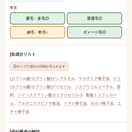
髪質
硬毛・多毛◎
普通毛◎
細毛・軟毛○
ダメージ毛◎
全成分リスト
タップで成分の詳細が見られます
(カプリル酸/カプリン酸)ヤシアルキル
、
マカデミア種子油
、
トリ
(カプリル酸/カプリン酸)グリセリル
、
ジカプリリルエーテル
、
香
料
、
ジイソステアリン酸ポリグリセリル-3
、
酢酸トコフェロー
ル
、
アルガニアスピノサ核油
、
トマト種子油
、
ホホバ種子油
、
ユ
チャ種子油
成分構成の解説