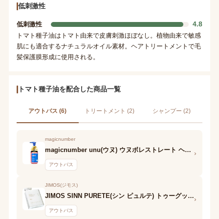
低刺激性
4.8
低刺激性
トマト種子油はトマト由来で皮膚刺激ほぼなし。植物由来で敏感
肌にも適合するナチュラルオイル素材。ヘアトリートメントで毛
髪保護膜形成に使用される。
トマト種子油を配合した商品一覧
アウトバス (6)
トリートメント (2)
シャンプー (2)
magicnumber
magicnumber unu(ウヌ) ウヌボレストレート ヘアミルク
›
アウトバス
JIMOS(ジモス)
JIMOS SINN PURETE(シン ピュルテ) トゥーグッド シルキースムースオイル / The Lullaby(子守唄)
›
アウトバス