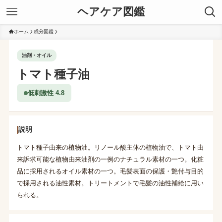
ヘアケア図鑑
ホーム
成分図鑑
油剤・オイル
トマト種子油
低刺激性 4.8
説明
トマト種子由来の植物油。リノール酸主体の植物油で、トマト由
来訴求可能な植物由来油剤の一例のナチュラル素材の一つ。化粧
品に採用されるオイル素材の一つ。毛髪表面の保護・艶付与目的
で採用される油性素材。トリートメントで毛髪の油性補給に用い
られる。