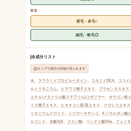
髪質
硬毛・多毛○
細毛・軟毛◎
全成分リスト
タップで成分の詳細が見られます
水
、
ラウラミドプロピルベタイン
、
コカミドDEA
、
ココイ
ルトリモニウム
、
ヒマワリ種子エキス
、
プラセンタエキス
エチル/メタクリル酸ステアリル)コポリマー
、
オウゴン根
イズ種子エキス
、
ヒキオコシ葉/茎エキス
、
クロレラエキス
リモニウムクロリド
、
シクロヘキサン-1
、
4-ジカルボン酸
ルコシド
、
水酸化K
、
クエン酸
、
ペンテト酸5Na
、
フェノキ