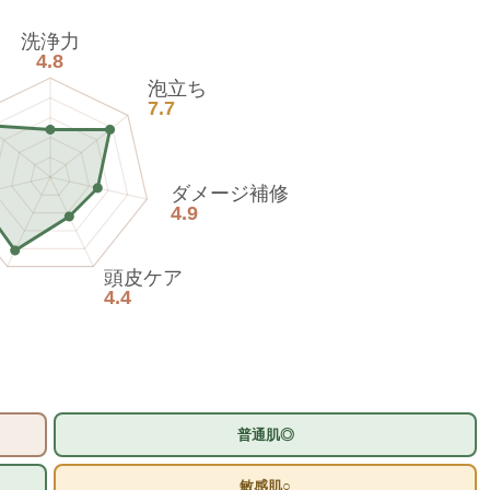
洗浄力
4.8
泡立ち
7.7
ダメージ補修
4.9
頭皮ケア
4.4
普通肌◎
敏感肌○