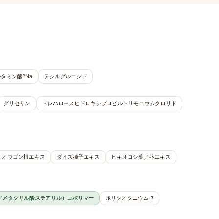
タミン酸2Na
デシルグルコシド
グリセリン
トレハロースヒドロキシプロピルトリモニウムクロリド
オウゴン根エキス
ダイズ種子エキス
ヒキオコシ葉／茎エキス
／メタクリル酸ステアリル）コポリマー
ポリクオタニウム-7