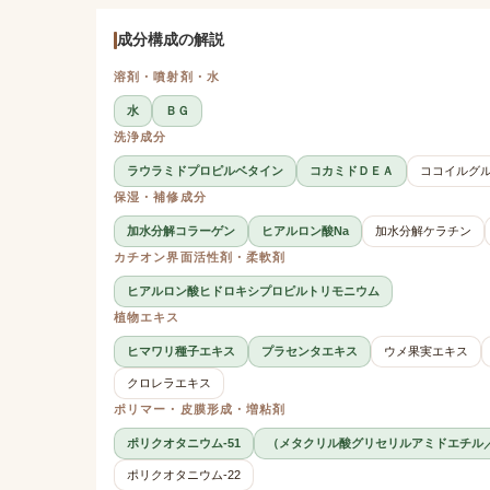
成分構成の解説
溶剤・噴射剤・水
水
ＢＧ
洗浄成分
ラウラミドプロピルベタイン
コカミドＤＥＡ
ココイルグル
保湿・補修成分
加水分解コラーゲン
ヒアルロン酸Na
加水分解ケラチン
カチオン界面活性剤・柔軟剤
ヒアルロン酸ヒドロキシプロピルトリモニウム
植物エキス
ヒマワリ種子エキス
プラセンタエキス
ウメ果実エキス
クロレラエキス
ポリマー・皮膜形成・増粘剤
ポリクオタニウム-51
（メタクリル酸グリセリルアミドエチル
ポリクオタニウム-22