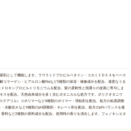
る基剤として機能します。ラウラミドプロピルベタイン・コカミドＤＥＡをベース
解コラーゲン・ヒアルロン酸Naなど5種類の保湿・補修成分を配合。適度なうる
ヒドロキシプロピルトリモニウムを配合。髪の柔軟性と指通りの改善に寄与しま
エキスを配合。天然由来成分を多く含むボタニカルな処方です。ポリクオタニウ
酸ステアリル）コポリマーなど4種類のポリマー・増粘剤を配合。処方の粘度調整
・水酸化Ｋなど4種類のpH調整剤・キレート剤を配合。処方のpHバランスを最
・香料など2種類の香料成分を配合。使用時の香りを演出します。フェノキシエタ