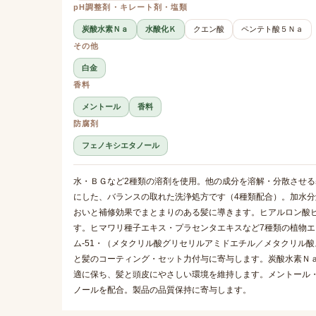
pH調整剤・キレート剤・塩類
炭酸水素Ｎａ
水酸化Ｋ
クエン酸
ペンテト酸５Ｎａ
その他
白金
香料
メントール
香料
防腐剤
フェノキシエタノール
水・ＢＧなど2種類の溶剤を使用。他の成分を溶解・分散させ
にした、バランスの取れた洗浄処方です（4種類配合）。加水分
おいと補修効果でまとまりのある髪に導きます。ヒアルロン酸
す。ヒマワリ種子エキス・プラセンタエキスなど7種類の植物
ム-51・（メタクリル酸グリセリルアミドエチル／メタクリル
と髪のコーティング・セット力付与に寄与します。炭酸水素Ｎａ
適に保ち、髪と頭皮にやさしい環境を維持します。メントール
ノールを配合。製品の品質保持に寄与します。