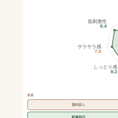
低刺激性
8.4
サラサラ感
7.8
しっとり感
8.2
肌質
脂性肌△
乾燥肌◎