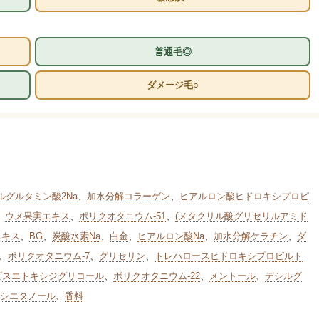
普通毛◎
ダメージ毛○
ルグルタミン酸2Na
、
加水分解コラーゲン
、
ヒアルロン酸ヒドロキシプロピ
、
ウメ果実エキス
、
ポリクオタニウム-51
、
(メタクリル酸グリセリルアミド
エキス
、
BG
、
炭酸水素Na
、
白金
、
ヒアルロン酸Na
、
加水分解ケラチン
、
ダ
、
ポリクオタニウム-7
、
グリセリン
、
トレハロースヒドロキシプロピルト
ビスエトキシジグリコール
、
ポリクオタニウム-22
、
メントール
、
デシルグ
シエタノール
、
香料