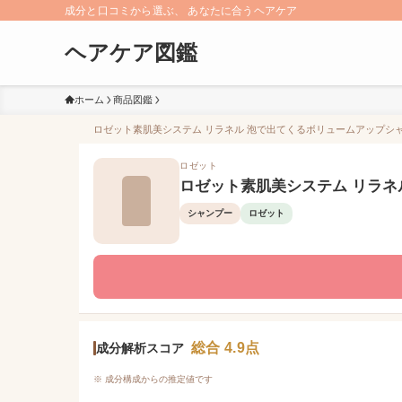
成分と口コミから選ぶ、 あなたに合うヘアケア
ヘアケア図鑑
ホーム
商品図鑑
ロゼット素肌美システム リラネル 泡で出てくるボリュームアップシャン
ロゼット
ロゼット素肌美システム リラネ
シャンプー
ロゼット
総合 4.9点
成分解析スコア
※ 成分構成からの推定値です