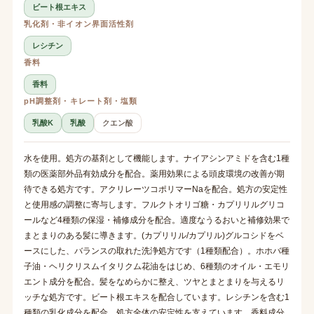
ビート根エキス
乳化剤・非イオン界面活性剤
レシチン
香料
香料
pH調整剤・キレート剤・塩類
乳酸K
乳酸
クエン酸
水を使用。処方の基剤として機能します。ナイアシンアミドを含む1種
類の医薬部外品有効成分を配合。薬用効果による頭皮環境の改善が期
待できる処方です。アクリレーツコポリマーNaを配合。処方の安定性
と使用感の調整に寄与します。フルクトオリゴ糖・カプリリルグリコ
ールなど4種類の保湿・補修成分を配合。適度なうるおいと補修効果で
まとまりのある髪に導きます。(カプリリル/カプリル)グルコシドをベ
ースにした、バランスの取れた洗浄処方です（1種類配合）。ホホバ種
子油・ヘリクリスムイタリクム花油をはじめ、6種類のオイル・エモリ
エント成分を配合。髪をなめらかに整え、ツヤとまとまりを与えるリ
ッチな処方です。ビート根エキスを配合しています。レシチンを含む1
種類の乳化成分を配合。処方全体の安定性を支えています。香料成分