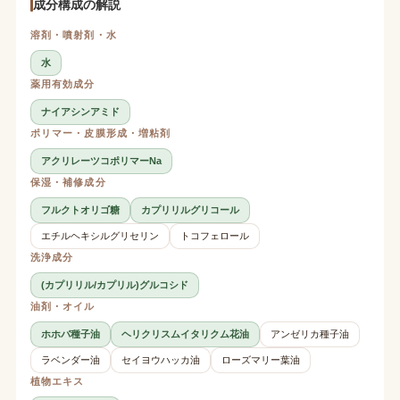
成分構成の解説
溶剤・噴射剤・水
水
薬用有効成分
ナイアシンアミド
ポリマー・皮膜形成・増粘剤
アクリレーツコポリマーNa
保湿・補修成分
フルクトオリゴ糖
カプリリルグリコール
エチルヘキシルグリセリン
トコフェロール
洗浄成分
(カプリリル/カプリル)グルコシド
油剤・オイル
ホホバ種子油
ヘリクリスムイタリクム花油
アンゼリカ種子油
ラベンダー油
セイヨウハッカ油
ローズマリー葉油
植物エキス