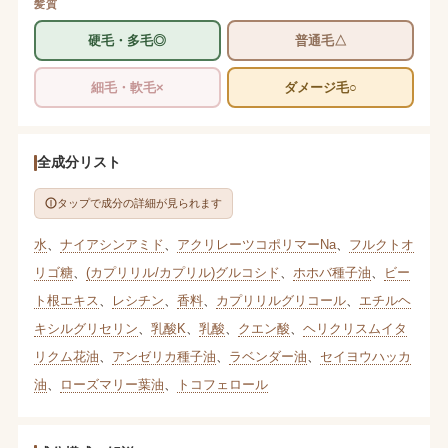
髪質
硬毛・多毛◎
普通毛△
細毛・軟毛×
ダメージ毛○
全成分リスト
タップで成分の詳細が見られます
水
、
ナイアシンアミド
、
アクリレーツコポリマーNa
、
フルクトオ
リゴ糖
、
(カプリリル/カプリル)グルコシド
、
ホホバ種子油
、
ビー
ト根エキス
、
レシチン
、
香料
、
カプリリルグリコール
、
エチルヘ
キシルグリセリン
、
乳酸K
、
乳酸
、
クエン酸
、
ヘリクリスムイタ
リクム花油
、
アンゼリカ種子油
、
ラベンダー油
、
セイヨウハッカ
油
、
ローズマリー葉油
、
トコフェロール