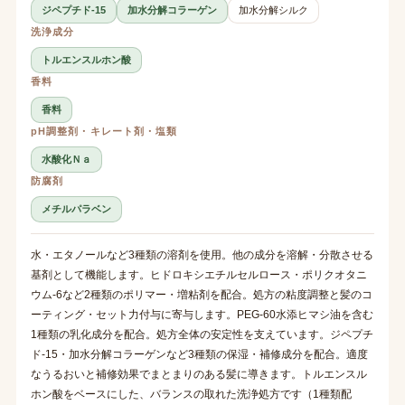
ジペプチド-15
加水分解コラーゲン
加水分解シルク
洗浄成分
トルエンスルホン酸
香料
香料
pH調整剤・キレート剤・塩類
水酸化Ｎａ
防腐剤
メチルパラベン
水・エタノールなど3種類の溶剤を使用。他の成分を溶解・分散させる
基剤として機能します。ヒドロキシエチルセルロース・ポリクオタニ
ウム-6など2種類のポリマー・増粘剤を配合。処方の粘度調整と髪のコ
ーティング・セット力付与に寄与します。PEG-60水添ヒマシ油を含む
1種類の乳化成分を配合。処方全体の安定性を支えています。ジペプチ
ド-15・加水分解コラーゲンなど3種類の保湿・補修成分を配合。適度
なうるおいと補修効果でまとまりのある髪に導きます。トルエンスル
ホン酸をベースにした、バランスの取れた洗浄処方です（1種類配