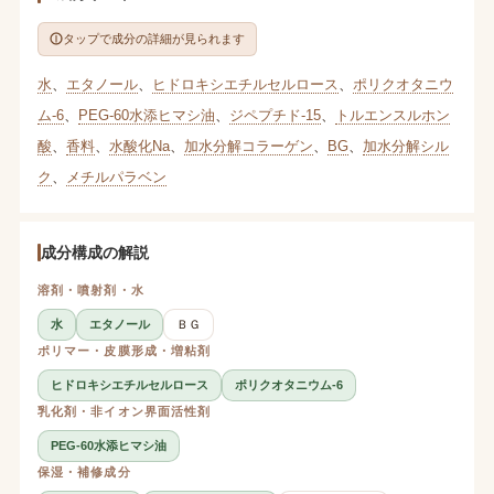
タップで成分の詳細が見られます
水
、
エタノール
、
ヒドロキシエチルセルロース
、
ポリクオタニウ
ム-6
、
PEG-60水添ヒマシ油
、
ジペプチド-15
、
トルエンスルホン
酸
、
香料
、
水酸化Na
、
加水分解コラーゲン
、
BG
、
加水分解シル
ク
、
メチルパラベン
成分構成の解説
溶剤・噴射剤・水
水
エタノール
ＢＧ
ポリマー・皮膜形成・増粘剤
ヒドロキシエチルセルロース
ポリクオタニウム-6
乳化剤・非イオン界面活性剤
PEG-60水添ヒマシ油
保湿・補修成分