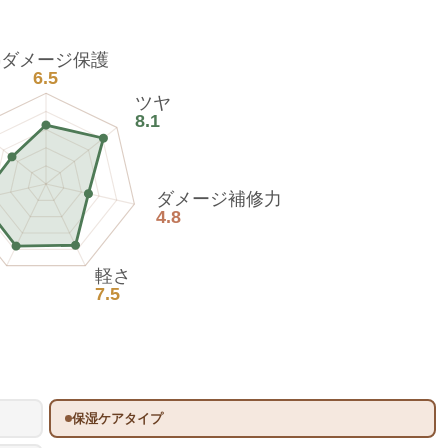
熱ダメージ保護
6.5
ツヤ
8.1
ダメージ補修力
4.8
軽さ
7.5
保湿ケアタイプ