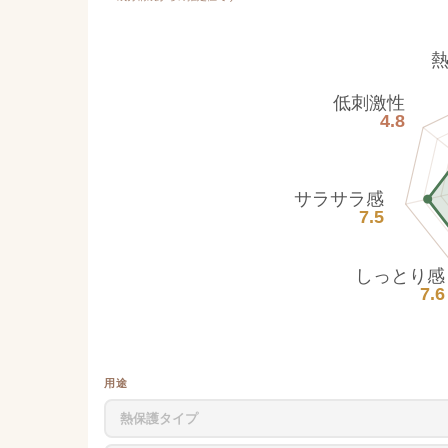
低刺激性
4.8
サラサラ感
7.5
しっとり感
7.6
用途
熱保護タイプ