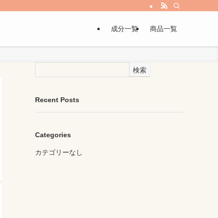
成分一覧
商品一覧
検索
Recent Posts
Categories
カテゴリーなし