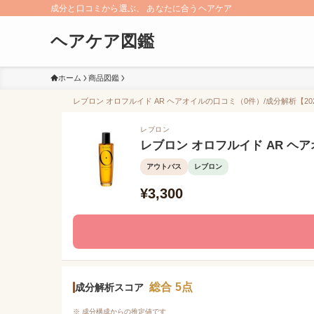
成分と口コミから選ぶ、 あなたに合うヘアケア
ヘアケア図鑑
ホーム
商品図鑑
レブロン オロフルイド AR ヘアオイルの口コミ（0件）/成分解析【20
レブロン
レブロン オロフルイド AR ヘ
アウトバス
レブロン
¥3,300
総合 5点
成分解析スコア
※ 成分構成からの推定値です