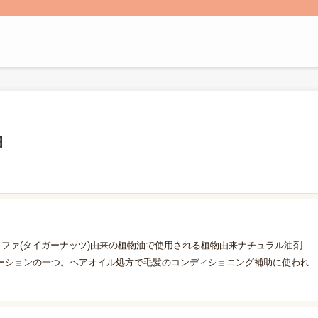
油
ュファ(タイガーナッツ)由来の植物油で使用される植物由来ナチュラル油剤
ーションの一つ。ヘアオイル処方で毛髪のコンディショニング補助に使われ