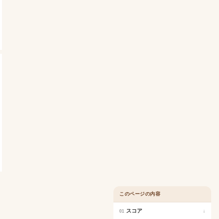
このページの内容
スコア
↓
01