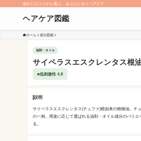
成分と口コミから選ぶ、 あなたに合うヘアケア
ヘアケア図鑑
ホーム
成分図鑑
油剤・オイル
サイペラスエスクレンタス根
低刺激性 4.8
説明
サイペラスエスクレンタス(チュファ)根由来の植物油。チ
の一例。用途に応じて選ばれる油剤・オイル成分のバリエ
る。