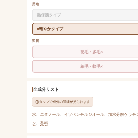
用途
熱保護タイプ
軽やかタイプ
髪質
硬毛・多毛×
細毛・軟毛×
全成分リスト
タップで成分の詳細が見られます
水
、
エタノール
、
イソペンチルジオール
、
加水分解ケラチ
ン
、
香料