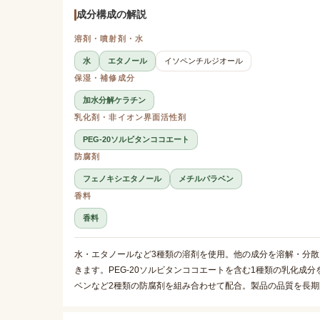
成分構成の解説
溶剤・噴射剤・水
水
エタノール
イソペンチルジオール
保湿・補修成分
加水分解ケラチン
乳化剤・非イオン界面活性剤
PEG-20ソルビタンココエート
防腐剤
フェノキシエタノール
メチルパラベン
香料
香料
水・エタノールなど3種類の溶剤を使用。他の成分を溶解・分
きます。PEG-20ソルビタンココエートを含む1種類の乳化
ベンなど2種類の防腐剤を組み合わせて配合。製品の品質を長