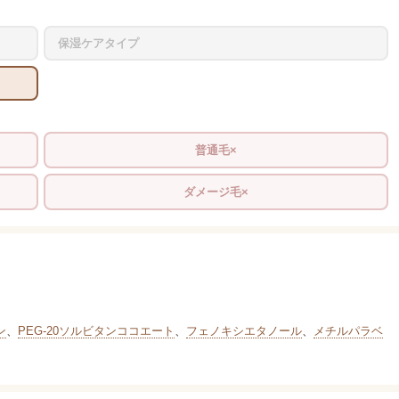
保湿ケアタイプ
普通毛×
ダメージ毛×
ン
、
PEG-20ソルビタンココエート
、
フェノキシエタノール
、
メチルパラベ