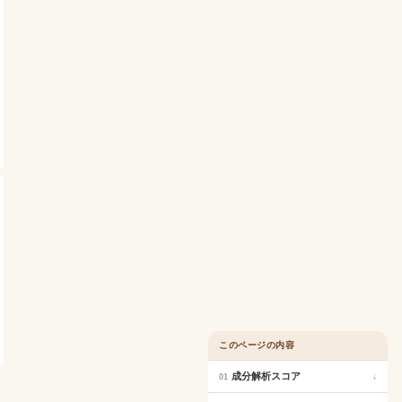
このページの内容
成分解析スコア
↓
01