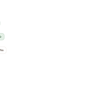
ル
-Na