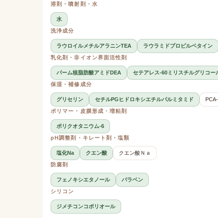
溶剤・噴射剤・水
水
洗浄成分
ラウロイルメチルアラニンTEA
ラウラミドプロピルベタイン
乳化剤・非イオン界面活性剤
パーム核脂肪酸アミドDEA
セテアレス-60ミリスチルグリコー
保湿・補修成分
グリセリン
セチルPGヒドロキシエチルパルミタミド
PCA
ポリマー・皮膜形成・増粘剤
ポリクオタニウム-6
pH調整剤・キレート剤・塩類
塩化Na
クエン酸
クエン酸Ｎａ
防腐剤
フェノキシエタノール
パラベン
シリコン
ジメチコンコポリオール