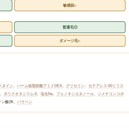
敏感肌○
普通毛◎
ダメージ毛○
ベタイン
、
パーム核脂肪酸アミドDEA
、
グリセリン
、
セテアレス-60ミリス
、
ポリクオタニウム-6
、
塩化Na
、
フェノキシエタノール
、
ジメチコンコポ
ン酸2K
、
パラベン