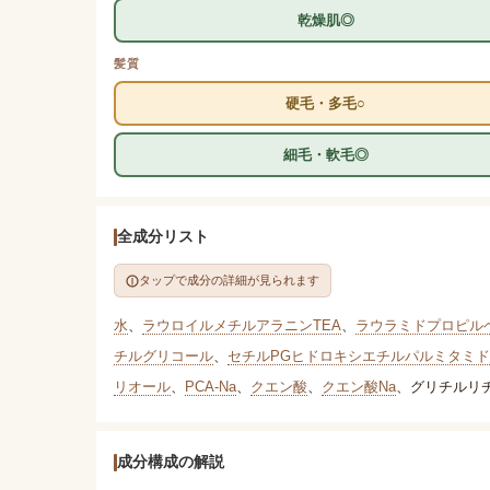
乾燥肌◎
髪質
硬毛・多毛○
細毛・軟毛◎
全成分リスト
タップで成分の詳細が見られます
水
、
ラウロイルメチルアラニンTEA
、
ラウラミドプロピル
チルグリコール
、
セチルPGヒドロキシエチルパルミタミド
リオール
、
PCA-Na
、
クエン酸
、
クエン酸Na
、
グリチルリチ
成分構成の解説