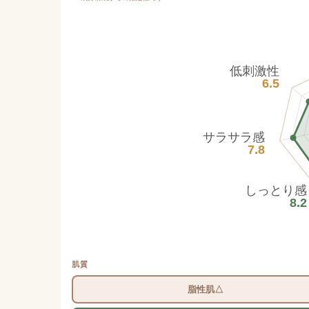
低刺激性
6.5
サラサラ感
7.8
しっとり感
8.2
肌質
脂性肌△