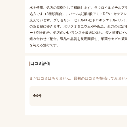
水を使用。処方の基剤として機能します。ラウロイルメチルアラ
処方です（2種類配合）。パーム核脂肪酸アミドDEA・セテアレ
支えています。グリセリン・セチルPGヒドロキシエチルパルミ
のある髪に導きます。ポリクオタニウム-6を配合。処方の安定
ート剤を配合。処方のpHバランスを最適に保ち、髪と頭皮にや
組み合わせて配合。製品の品質を長期間保ち、細菌やカビの繁
を与える処方です。
口コミ評価
まだ口コミはありません。最初の口コミを投稿してみませ
全0件