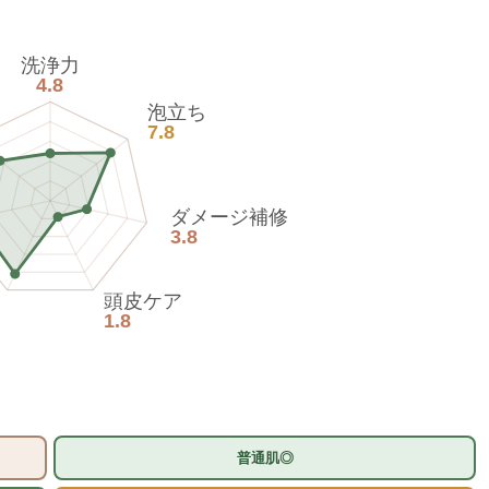
洗浄力
4.8
泡立ち
7.8
ダメージ補修
3.8
頭皮ケア
1.8
普通肌◎