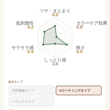
ツヤ・まとまり
6.0
低刺激性
カラーケア効果
6.2
0.9
サラサラ感
軽さ
6.9
6.9
しっとり感
3.0
処方タイプ
内部補修タイプ
コーティングタイプ
バランスタイプ