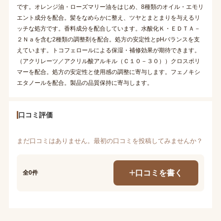
です。オレンジ油・ローズマリー油をはじめ、8種類のオイル・エモリ
エント成分を配合。髪をなめらかに整え、ツヤとまとまりを与えるリ
ッチな処方です。香料成分を配合しています。水酸化Ｋ・ＥＤＴＡ－
２Ｎａを含む2種類の調整剤を配合。処方の安定性とpHバランスを支
えています。トコフェロールによる保湿・補修効果が期待できます。
（アクリレーツ／アクリル酸アルキル（Ｃ１０－３０））クロスポリ
マーを配合。処方の安定性と使用感の調整に寄与します。フェノキシ
エタノールを配合。製品の品質保持に寄与します。
口コミ評価
まだ口コミはありません。最初の口コミを投稿してみませんか？
口コミを書く
全0件