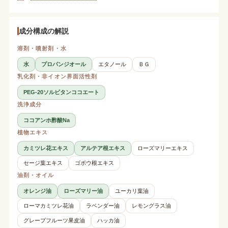
成分構成の解説
溶剤・噴射剤・水
水
プロパンジオール
エタノール
ＢＧ
乳化剤・非イオン界面活性剤
PEG-20ソルビタンココエート
洗浄成分
ココアンホ酢酸Na
植物エキス
カミツレ花エキス
アルテア根エキス
ローズマリーエキス
セージ葉エキス
ゴボウ根エキス
油剤・オイル
オレンジ油
ローズマリー油
ユーカリ葉油
ローマカミツレ花油
ラベンダー油
レモングラス油
グレープフルーツ果皮油
ハッカ油