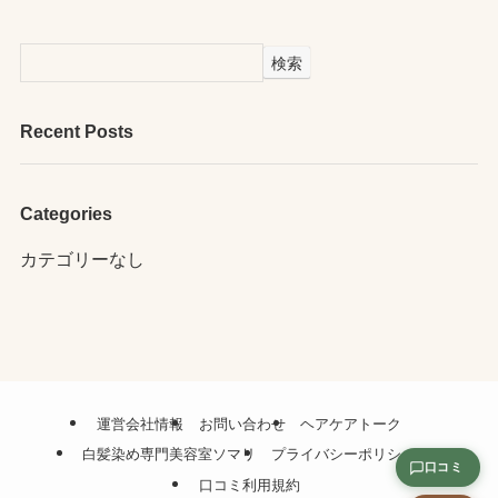
検索
Recent Posts
Categories
カテゴリーなし
運営会社情報
お問い合わせ
ヘアケアトーク
白髪染め専門美容室ソマリ
プライバシーポリシー
口コミ
口コミ利用規約