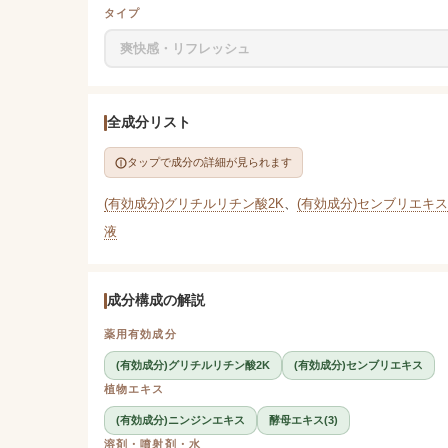
タイプ
爽快感・リフレッシュ
全成分リスト
タップで成分の詳細が見られます
(有効成分)グリチルリチン酸2K
、
(有効成分)センブリエキス
液
成分構成の解説
薬用有効成分
(有効成分)グリチルリチン酸2K
(有効成分)センブリエキス
植物エキス
(有効成分)ニンジンエキス
酵母エキス(3)
溶剤・噴射剤・水