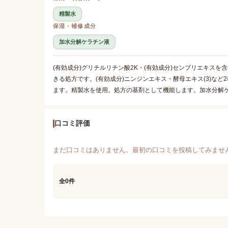
精製水
保湿・補修成分
加水分解ケラチン液
(有効成分)グリチルリチン酸2K・(有効成分)センブリエキス
きる処方です。(有効成分)ニンジンエキス・酵母エキス(3)な
ます。精製水を使用。処方の基剤として機能します。加水分解
口コミ評価
まだ口コミはありません。最初の口コミを投稿してみませ
全0件