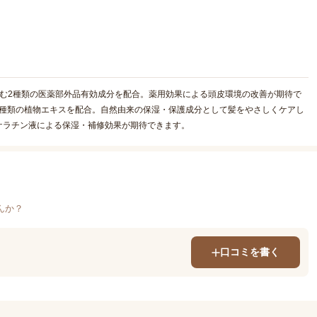
を含む2種類の医薬部外品有効成分を配合。薬用効果による頭皮環境の改善が期待で
ど2種類の植物エキスを配合。自然由来の保湿・保護成分として髪をやさしくケアし
ケラチン液による保湿・補修効果が期待できます。
んか？
口コミを書く