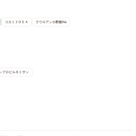
コカミドＤＥＡ
ラウロアンホ酢酸Na
シプロピルキトサン