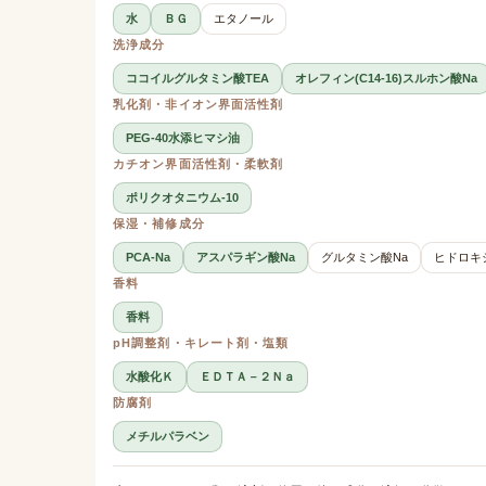
水
ＢＧ
エタノール
洗浄成分
ココイルグルタミン酸TEA
オレフィン(C14-16)スルホン酸Na
乳化剤・非イオン界面活性剤
PEG-40水添ヒマシ油
カチオン界面活性剤・柔軟剤
ポリクオタニウム-10
保湿・補修成分
PCA-Na
アスパラギン酸Na
グルタミン酸Na
ヒドロキ
香料
香料
pH調整剤・キレート剤・塩類
水酸化Ｋ
ＥＤＴＡ－２Ｎａ
防腐剤
メチルパラベン