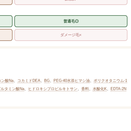
普通毛◎
ダメージ毛×
ホン酸Na
、
コカミドDEA
、
BG
、
PEG-40水添ヒマシ油
、
ポリクオタニウム-1
グルタミン酸Na
、
ヒドロキシプロピルキトサン
、
香料
、
水酸化K
、
EDTA-2N