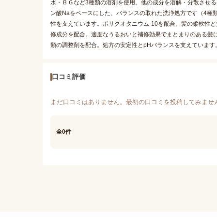
水・ＢＧなど3種類の溶剤を使用。他の成分を溶解・分散させる基剤
ン酸Naをベースにした、バランスの取れた洗浄処方です（4種類
性を支えています。ポリクオタニウム-10を配合。髪の柔軟性と
修成分を配合。適度なうるおいと補修効果でまとまりのある髪
類の調整剤を配合。処方の安定性とpHバランスを支えています
口コミ評価
まだ口コミはありません。最初の口コミを投稿してみませ
全0件