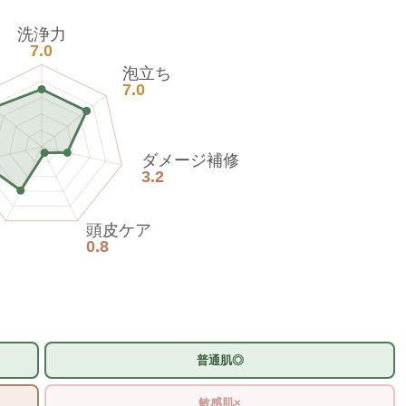
洗浄力
7.0
泡立ち
7.0
ダメージ補修
3.2
頭皮ケア
0.8
普通肌◎
敏感肌×