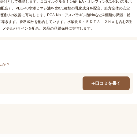
として機能します。ココイルグルタミン酸TEA・オレフィン(C14-16)スルホ
配合）。PEG-40水添ヒマシ油を含む1種類の乳化成分を配合。処方全体の安定
指通りの改善に寄与します。PCA-Na・アスパラギン酸Naなど4種類の保湿・補
に導きます。香料成分を配合しています。水酸化Ｋ・ＥＤＴＡ－２Ｎａを含む2種
。メチルパラベンを配合。製品の品質保持に寄与します。
んか？
口コミを書く