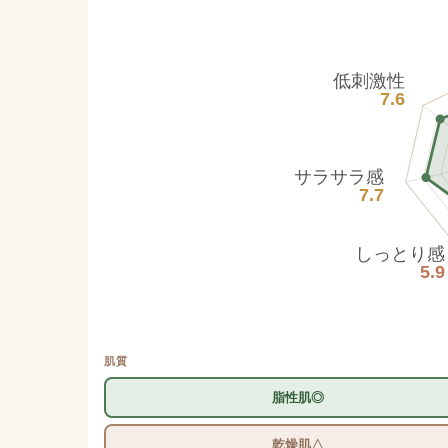
低刺激性
7.6
サラサラ感
7.7
しっとり感
5.9
肌質
脂性肌◎
乾燥肌△