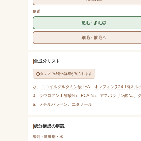
髪質
硬毛・多毛◎
細毛・軟毛△
全成分リスト
タップで成分の詳細が見られます
水
、
ココイルグルタミン酸TEA
、
オレフィン(C14-16)スル
0
、
ラウロアンホ酢酸Na
、
PCA-Na
、
アスパラギン酸Na
、
a
、
メチルパラベン
、
エタノール
成分構成の解説
溶剤・噴射剤・水