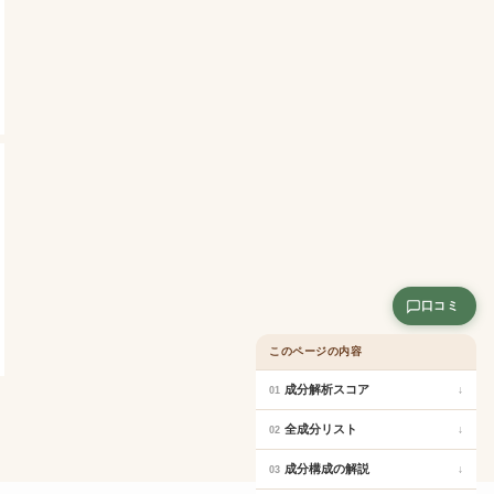
口コミ
このページの内容
成分解析スコア
↓
01
全成分リスト
↓
02
成分構成の解説
↓
03