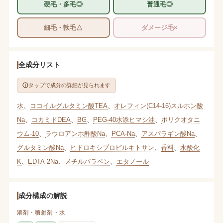
硬毛・多毛◎
普通毛◎
細毛・軟毛△
ダメージ毛×
全成分リスト
タップで成分の詳細が見られます
水
、
ココイルグルタミン酸TEA
、
オレフィン(C14-16)スルホン酸
Na
、
コカミドDEA
、
BG
、
PEG-40水添ヒマシ油
、
ポリクオタニ
ウム-10
、
ラウロアンホ酢酸Na
、
PCA-Na
、
アスパラギン酸Na
、
グルタミン酸Na
、
ヒドロキシプロピルキトサン
、
香料
、
水酸化
K
、
EDTA-2Na
、
メチルパラベン
、
エタノール
成分構成の解説
溶剤・噴射剤・水