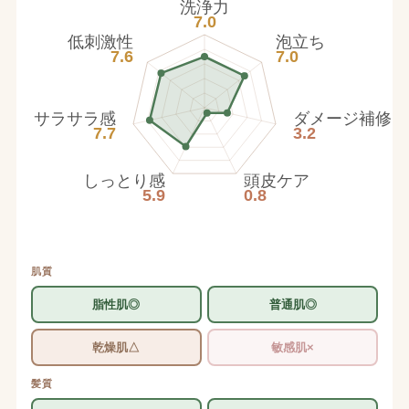
洗浄力
7.0
低刺激性
泡立ち
7.6
7.0
サラサラ感
ダメージ補修
7.7
3.2
しっとり感
頭皮ケア
5.9
0.8
肌質
脂性肌◎
普通肌◎
乾燥肌△
敏感肌×
髪質