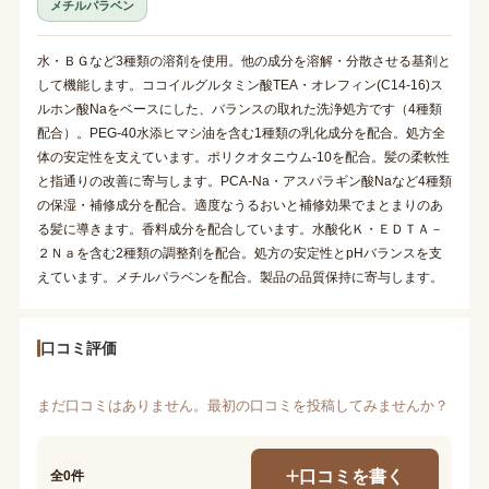
メチルパラベン
水・ＢＧなど3種類の溶剤を使用。他の成分を溶解・分散させる基剤と
して機能します。ココイルグルタミン酸TEA・オレフィン(C14-16)ス
ルホン酸Naをベースにした、バランスの取れた洗浄処方です（4種類
配合）。PEG-40水添ヒマシ油を含む1種類の乳化成分を配合。処方全
体の安定性を支えています。ポリクオタニウム-10を配合。髪の柔軟性
と指通りの改善に寄与します。PCA-Na・アスパラギン酸Naなど4種類
の保湿・補修成分を配合。適度なうるおいと補修効果でまとまりのあ
る髪に導きます。香料成分を配合しています。水酸化Ｋ・ＥＤＴＡ－
２Ｎａを含む2種類の調整剤を配合。処方の安定性とpHバランスを支
えています。メチルパラベンを配合。製品の品質保持に寄与します。
口コミ評価
まだ口コミはありません。最初の口コミを投稿してみませんか？
口コミを書く
全0件