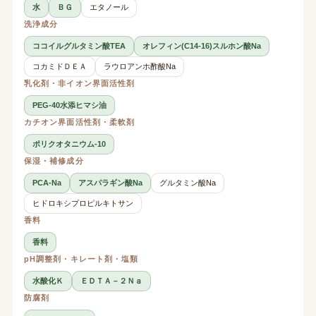
水
ＢＧ
エタノール
洗浄成分
ココイルグルタミン酸TEA
オレフィン(C14-16)スルホン酸Na
コカミドＤＥＡ
ラウロアンホ酢酸Na
乳化剤・非イオン界面活性剤
PEG-40水添ヒマシ油
カチオン界面活性剤・柔軟剤
ポリクオタニウム-10
保湿・補修成分
PCA-Na
アスパラギン酸Na
グルタミン酸Na
ヒドロキシプロピルキトサン
香料
香料
pH調整剤・キレート剤・塩類
水酸化Ｋ
ＥＤＴＡ－２Ｎａ
防腐剤